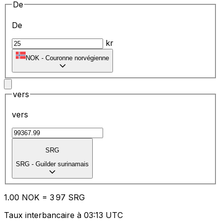
De
De
kr
NOK
-
Couronne norvégienne
vers
vers
SRG
SRG
-
Guilder surinamais
1.00
NOK
=
3
97
SRG
Taux interbancaire à 03:13 UTC