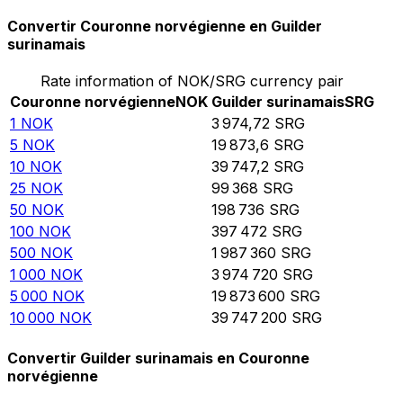
Convertir Couronne norvégienne en Guilder
surinamais
Rate information of NOK/SRG currency pair
Couronne norvégienne
NOK
Guilder surinamais
SRG
1
NOK
3 974,72
SRG
5
NOK
19 873,6
SRG
10
NOK
39 747,2
SRG
25
NOK
99 368
SRG
50
NOK
198 736
SRG
100
NOK
397 472
SRG
500
NOK
1 987 360
SRG
1 000
NOK
3 974 720
SRG
5 000
NOK
19 873 600
SRG
10 000
NOK
39 747 200
SRG
Convertir Guilder surinamais en Couronne
norvégienne