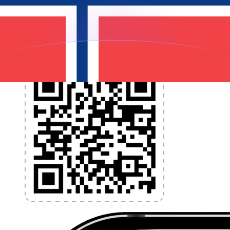
programmez des alertes de taux et transférez de
l'argent à l'étranger sans frais cachés. Téléchargez
l'application dès aujourd'hui !