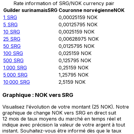
Rate information of SRG/NOK currency pair
Guilder surinamais
SRG
Couronne norvégienne
NOK
1
SRG
0,00025159
NOK
5
SRG
0,00125795
NOK
10
SRG
0,0025159
NOK
25
SRG
0,00628975
NOK
50
SRG
0,0125795
NOK
100
SRG
0,025159
NOK
500
SRG
0,125795
NOK
1 000
SRG
0,25159
NOK
5 000
SRG
1,25795
NOK
10 000
SRG
2,5159
NOK
Graphique : NOK vers SRG
Visualisez l'évolution de votre montant (25 NOK). Notre
graphique de change NOK vers SRG en direct suit
12 mois de taux moyens du marché en temps réel et
indique avec précision la valeur de votre argent à tout
instant. Souhaitez-vous être informé dès que le taux