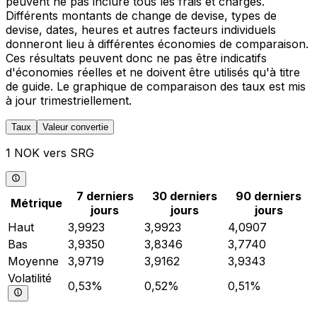
peuvent ne pas inclure tous les frais et charges.
Différents montants de change de devise, types de
devise, dates, heures et autres facteurs individuels
donneront lieu à différentes économies de comparaison.
Ces résultats peuvent donc ne pas être indicatifs
d'économies réelles et ne doivent être utilisés qu'à titre
de guide. Le graphique de comparaison des taux est mis
à jour trimestriellement.
Taux
Valeur convertie
1 NOK vers SRG
7 derniers
30 derniers
90 derniers
Métrique
jours
jours
jours
Haut
3,9923
3,9923
4,0907
Bas
3,9350
3,8346
3,7740
Moyenne
3,9719
3,9162
3,9343
Volatilité
0,53%
0,52%
0,51%