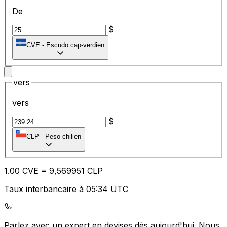
De
$
CVE
-
Escudo cap-verdien
vers
vers
$
CLP
-
Peso chilien
1.00
CVE
=
9,
569951
CLP
Taux interbancaire à 05:34 UTC
Parlez avec un expert en devises dès aujourd'hui.
Nous