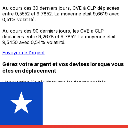
Au cours des 30 derniers jours, CVE à CLP déplacées
entre 9,5552 et 9,7852. La moyenne était 9,6619 avec
0,51% volatilité.
Au cours des 90 derniers jours, les CVE à CLP
déplacées entre 9,2678 et 9,7852. La moyenne était
9,5450 avec 0,54% volatilité.
Envoyer de l’argent
Gérez votre argent et vos devises lorsque vous
êtes en déplacement
L'application Xe réunit toutes les fonctionnalités
nécessaires pour vos transferts d'argent internationaux
et la gestion de vos devises. Convertissez des devises,
programmez des alertes de taux et transférez de
l'argent à l'étranger sans frais cachés. Téléchargez
l'application dès aujourd'hui !