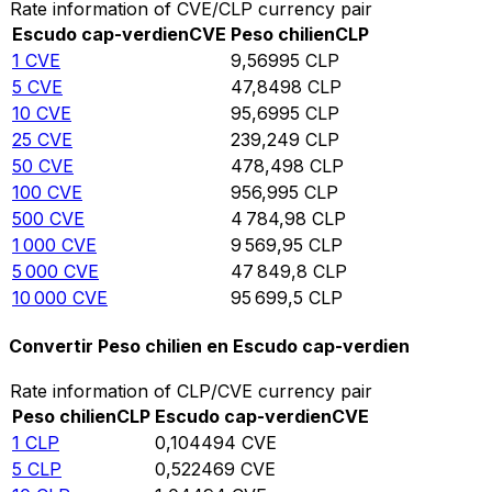
Rate information of CVE/CLP currency pair
Escudo cap-verdien
CVE
Peso chilien
CLP
1
CVE
9,56995
CLP
5
CVE
47,8498
CLP
10
CVE
95,6995
CLP
25
CVE
239,249
CLP
50
CVE
478,498
CLP
100
CVE
956,995
CLP
500
CVE
4 784,98
CLP
1 000
CVE
9 569,95
CLP
5 000
CVE
47 849,8
CLP
10 000
CVE
95 699,5
CLP
Convertir Peso chilien en Escudo cap-verdien
Rate information of CLP/CVE currency pair
Peso chilien
CLP
Escudo cap-verdien
CVE
1
CLP
0,104494
CVE
5
CLP
0,522469
CVE