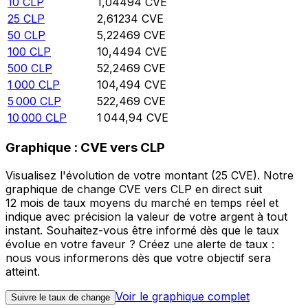
10
CLP
1,04494
CVE
25
CLP
2,61234
CVE
50
CLP
5,22469
CVE
100
CLP
10,4494
CVE
500
CLP
52,2469
CVE
1 000
CLP
104,494
CVE
5 000
CLP
522,469
CVE
10 000
CLP
1 044,94
CVE
Graphique : CVE vers CLP
Visualisez l'évolution de votre montant (25 CVE). Notre
graphique de change CVE vers CLP en direct suit
12 mois de taux moyens du marché en temps réel et
indique avec précision la valeur de votre argent à tout
instant. Souhaitez-vous être informé dès que le taux
évolue en votre faveur ? Créez une alerte de taux :
nous vous informerons dès que votre objectif sera
atteint.
Voir le graphique complet
Suivre le taux de change