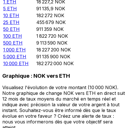
1
ETH
18 227,2
NOK
5
ETH
91 135,9
NOK
10
ETH
182 272
NOK
25
ETH
455 679
NOK
50
ETH
911 359
NOK
100
ETH
1 822 720
NOK
500
ETH
9 113 590
NOK
1 000
ETH
18 227 200
NOK
5 000
ETH
91 135 900
NOK
10 000
ETH
182 272 000
NOK
Graphique : NOK vers ETH
Visualisez l'évolution de votre montant (10 000 NOK).
Notre graphique de change NOK vers ETH en direct suit
12 mois de taux moyens du marché en temps réel et
indique avec précision la valeur de votre argent à tout
instant. Souhaitez-vous être informé dès que le taux
évolue en votre faveur ? Créez une alerte de taux :
nous vous informerons dès que votre objectif sera
atteint.