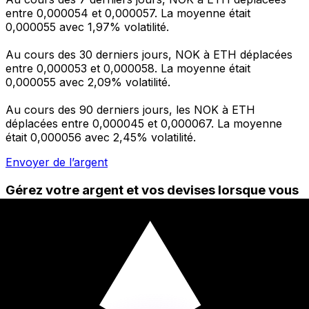
entre 0,000054 et 0,000057. La moyenne était
0,000055 avec 1,97% volatilité.
Au cours des 30 derniers jours, NOK à ETH déplacées
entre 0,000053 et 0,000058. La moyenne était
0,000055 avec 2,09% volatilité.
Au cours des 90 derniers jours, les NOK à ETH
déplacées entre 0,000045 et 0,000067. La moyenne
était 0,000056 avec 2,45% volatilité.
Envoyer de l’argent
Gérez votre argent et vos devises lorsque vous
êtes en déplacement
L'application Xe réunit toutes les fonctionnalités
nécessaires pour vos transferts d'argent internationaux
et la gestion de vos devises. Convertissez des devises,
programmez des alertes de taux et transférez de
l'argent à l'étranger sans frais cachés. Téléchargez
l'application dès aujourd'hui !