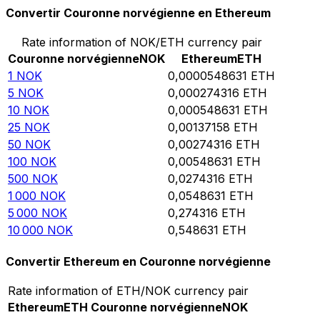
Convertir Couronne norvégienne en Ethereum
Rate information of NOK/ETH currency pair
Couronne norvégienne
NOK
Ethereum
ETH
1
NOK
0,0000548631
ETH
5
NOK
0,000274316
ETH
10
NOK
0,000548631
ETH
25
NOK
0,00137158
ETH
50
NOK
0,00274316
ETH
100
NOK
0,00548631
ETH
500
NOK
0,0274316
ETH
1 000
NOK
0,0548631
ETH
5 000
NOK
0,274316
ETH
10 000
NOK
0,548631
ETH
Convertir Ethereum en Couronne norvégienne
Rate information of ETH/NOK currency pair
Ethereum
ETH
Couronne norvégienne
NOK