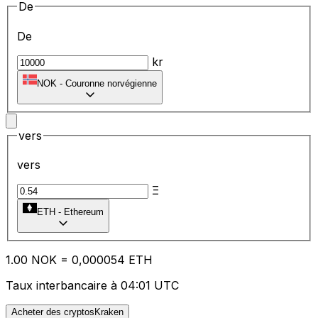
De
De
kr
NOK
-
Couronne norvégienne
vers
vers
Ξ
ETH
-
Ethereum
1.00
NOK
=
0,
000054
ETH
Taux interbancaire à 04:01 UTC
Acheter des cryptosKraken