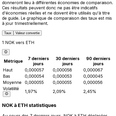
donneront lieu à différentes économies de comparaison.
Ces résultats peuvent donc ne pas être indicatifs
d'économies réelles et ne doivent être utilisés qu'à titre
de guide. Le graphique de comparaison des taux est mis
à jour trimestriellement.
Taux
Valeur convertie
1 NOK vers ETH
7 derniers
30 derniers
90 derniers
Métrique
jours
jours
jours
Haut
0,000057
0,000058
0,000067
Bas
0,000054
0,000053
0,000045
Moyenne
0,000055
0,000055
0,000056
Volatilité
1,97%
2,09%
2,45%
NOK à ETH statistiques
Au cours des 7 derniers jours, NOK à ETH déplacées