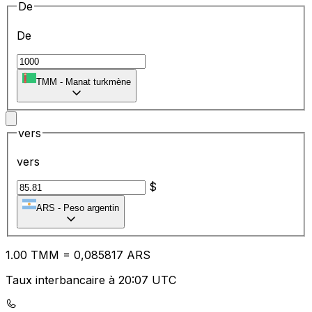
De
De
TMM
-
Manat turkmène
vers
vers
$
ARS
-
Peso argentin
1.00
TMM
=
0,
085817
ARS
Taux interbancaire à 20:07 UTC