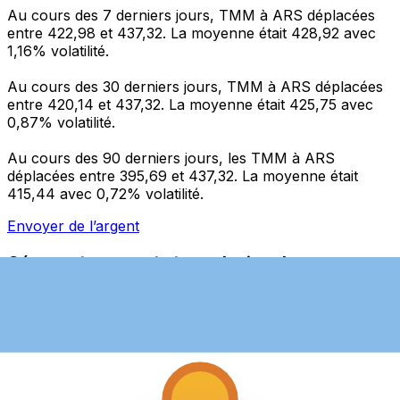
Au cours des 7 derniers jours, TMM à ARS déplacées
entre 422,98 et 437,32. La moyenne était 428,92 avec
1,16% volatilité.
Au cours des 30 derniers jours, TMM à ARS déplacées
entre 420,14 et 437,32. La moyenne était 425,75 avec
0,87% volatilité.
Au cours des 90 derniers jours, les TMM à ARS
déplacées entre 395,69 et 437,32. La moyenne était
415,44 avec 0,72% volatilité.
Envoyer de l’argent
Gérez votre argent et vos devises lorsque vous
êtes en déplacement
L'application Xe réunit toutes les fonctionnalités
nécessaires pour vos transferts d'argent internationaux
et la gestion de vos devises. Convertissez des devises,
programmez des alertes de taux et transférez de
l'argent à l'étranger sans frais cachés. Téléchargez