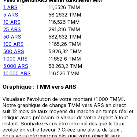
Peso argentin
ARS
Manat turkmène
TMM
1
ARS
11,6526
TMM
5
ARS
58,2632
TMM
10
ARS
116,526
TMM
25
ARS
291,316
TMM
50
ARS
582,632
TMM
100
ARS
1 165,26
TMM
500
ARS
5 826,32
TMM
1 000
ARS
11 652,6
TMM
5 000
ARS
58 263,2
TMM
10 000
ARS
116 526
TMM
Graphique : TMM vers ARS
Visualisez l'évolution de votre montant (1 000 TMM).
Notre graphique de change TMM vers ARS en direct
suit 12 mois de taux moyens du marché en temps réel et
indique avec précision la valeur de votre argent à tout
instant. Souhaitez-vous être informé dès que le taux
évolue en votre faveur ? Créez une alerte de taux :
nous vous informerons dès que votre objectif sera