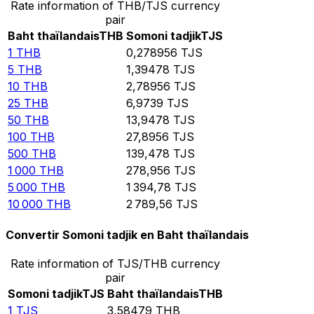
Rate information of THB/TJS currency
pair
Baht thaïlandais
THB
Somoni tadjik
TJS
1
THB
0,278956
TJS
5
THB
1,39478
TJS
10
THB
2,78956
TJS
25
THB
6,9739
TJS
50
THB
13,9478
TJS
100
THB
27,8956
TJS
500
THB
139,478
TJS
1 000
THB
278,956
TJS
5 000
THB
1 394,78
TJS
10 000
THB
2 789,56
TJS
Convertir Somoni tadjik en Baht thaïlandais
Rate information of TJS/THB currency
pair
Somoni tadjik
TJS
Baht thaïlandais
THB
1
TJS
3,58479
THB