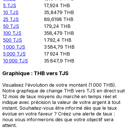
5
TJS
17,924
THB
10
TJS
35,8479
THB
25
TJS
89,6198
THB
50
TJS
179,24
THB
100
TJS
358,479
THB
500
TJS
1 792,4
THB
1 000
TJS
3 584,79
THB
5 000
TJS
17 924
THB
10 000
TJS
35 847,9
THB
Graphique : THB vers TJS
Visualisez l'évolution de votre montant (1 000 THB).
Notre graphique de change THB vers TJS en direct suit
12 mois de taux moyens du marché en temps réel et
indique avec précision la valeur de votre argent à tout
instant. Souhaitez-vous être informé dès que le taux
évolue en votre faveur ? Créez une alerte de taux :
nous vous informerons dès que votre objectif sera
atteint.