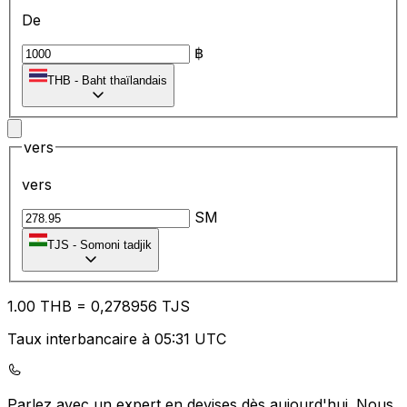
De
฿
THB
-
Baht thaïlandais
vers
vers
SM
TJS
-
Somoni tadjik
1.00
THB
=
0,
278956
TJS
Taux interbancaire à 05:31 UTC
Parlez avec un expert en devises dès aujourd'hui.
Nous