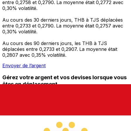
entre 0,2758 et 0,2790. La moyenne était 0,2772 avec
0,30% volatilité.
Au cours des 30 derniers jours, THB à TJS déplacées
entre 0,2733 et 0,2790. La moyenne était 0,2757 avec
0,30% volatilité.
Au cours des 90 derniers jours, les THB à TJS
déplacées entre 0,2733 et 0,2907. La moyenne était
0,2807 avec 0,35% volatilité.
Envoyer de l’argent
Gérez votre argent et vos devises lorsque vous
êtes en déplacement
L'application Xe réunit toutes les fonctionnalités
nécessaires pour vos transferts d'argent internationaux
et la gestion de vos devises. Convertissez des devises,
programmez des alertes de taux et transférez de
l'argent à l'étranger sans frais cachés. Téléchargez
l'application dès aujourd'hui !