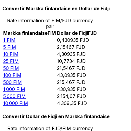
Convertir Markka finlandaise en Dollar de Fidji
Rate information of FIM/FJD currency
pair
Markka finlandaise
FIM
Dollar de Fidji
FJD
1
FIM
0,430935
FJD
5
FIM
2,15467
FJD
10
FIM
4,30935
FJD
25
FIM
10,7734
FJD
50
FIM
21,5467
FJD
100
FIM
43,0935
FJD
500
FIM
215,467
FJD
1 000
FIM
430,935
FJD
5 000
FIM
2 154,67
FJD
10 000
FIM
4 309,35
FJD
Convertir Dollar de Fidji en Markka finlandaise
Rate information of FJD/FIM currency