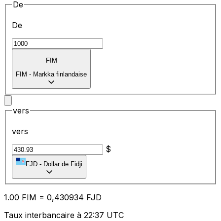
De
De
FIM
FIM
-
Markka finlandaise
vers
vers
$
FJD
-
Dollar de Fidji
1.00
FIM
=
0,
430934
FJD
Taux interbancaire à 22:37 UTC