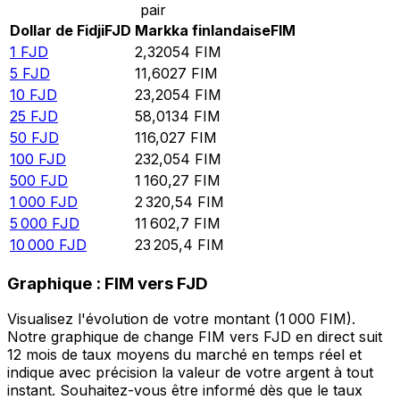
pair
Dollar de Fidji
FJD
Markka finlandaise
FIM
1
FJD
2,32054
FIM
5
FJD
11,6027
FIM
10
FJD
23,2054
FIM
25
FJD
58,0134
FIM
50
FJD
116,027
FIM
100
FJD
232,054
FIM
500
FJD
1 160,27
FIM
1 000
FJD
2 320,54
FIM
5 000
FJD
11 602,7
FIM
10 000
FJD
23 205,4
FIM
Graphique : FIM vers FJD
Visualisez l'évolution de votre montant (1 000 FIM).
Notre graphique de change FIM vers FJD en direct suit
12 mois de taux moyens du marché en temps réel et
indique avec précision la valeur de votre argent à tout
instant. Souhaitez-vous être informé dès que le taux