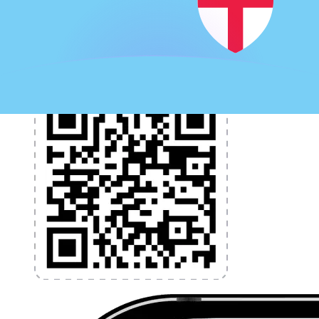
programmez des alertes de taux et transférez de
l'argent à l'étranger sans frais cachés. Téléchargez
l'application dès aujourd'hui !