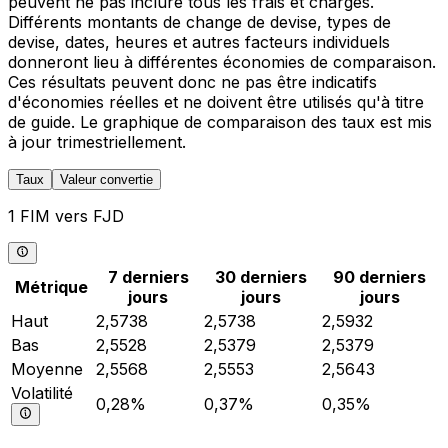
peuvent ne pas inclure tous les frais et charges.
Différents montants de change de devise, types de
devise, dates, heures et autres facteurs individuels
donneront lieu à différentes économies de comparaison.
Ces résultats peuvent donc ne pas être indicatifs
d'économies réelles et ne doivent être utilisés qu'à titre
de guide. Le graphique de comparaison des taux est mis
à jour trimestriellement.
Taux
Valeur convertie
1 FIM vers FJD
7 derniers
30 derniers
90 derniers
Métrique
jours
jours
jours
Haut
2,5738
2,5738
2,5932
Bas
2,5528
2,5379
2,5379
Moyenne
2,5568
2,5553
2,5643
Volatilité
0,28%
0,37%
0,35%