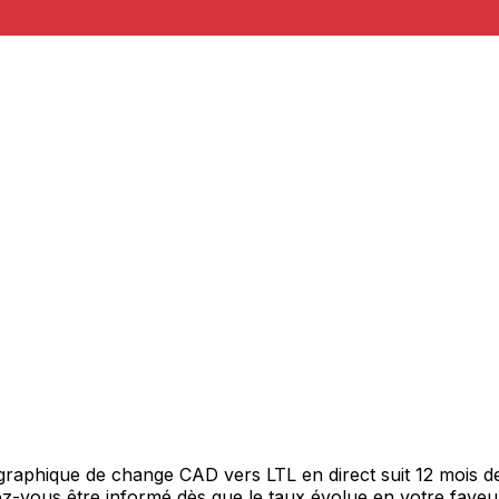
 graphique de change CAD vers LTL en direct suit 12 mois 
itez-vous être informé dès que le taux évolue en votre fav