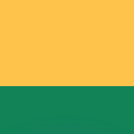
ouvons battre les taux des concurrents.
ertisseur. Le taux est donné à titre d'information seulemen
anger avec Xe ?