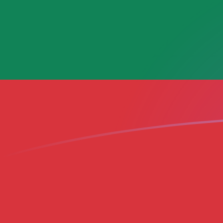
Le taux de change de CAD vers LTL au
Convertir Dollar canadien en Litas lituanien
Rate information of CAD/LTL currency
pair
Dollar canadien
CAD
Litas lituanien
LTL
1
CAD
2,13622
LTL
5
CAD
10,6811
LTL
10
CAD
21,3622
LTL
25
CAD
53,4056
LTL
50
CAD
106,811
LTL
100
CAD
213,622
LTL
500
CAD
1 068,11
LTL
1 000
CAD
2 136,22
LTL
5 000
CAD
10 681,1
LTL
10 000
CAD
21 362,2
LTL