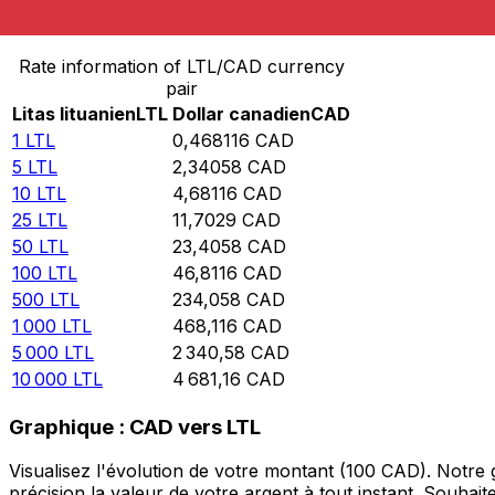
Convertir Litas lituanien en Dollar canadien
Rate information of LTL/CAD currency
pair
Litas lituanien
LTL
Dollar canadien
CAD
1
LTL
0,468116
CAD
5
LTL
2,34058
CAD
10
LTL
4,68116
CAD
25
LTL
11,7029
CAD
50
LTL
23,4058
CAD
100
LTL
46,8116
CAD
500
LTL
234,058
CAD
1 000
LTL
468,116
CAD
5 000
LTL
2 340,58
CAD
10 000
LTL
4 681,16
CAD
Graphique : CAD vers LTL
Visualisez l'évolution de votre montant (100 CAD). Notre
précision la valeur de votre argent à tout instant. Souha