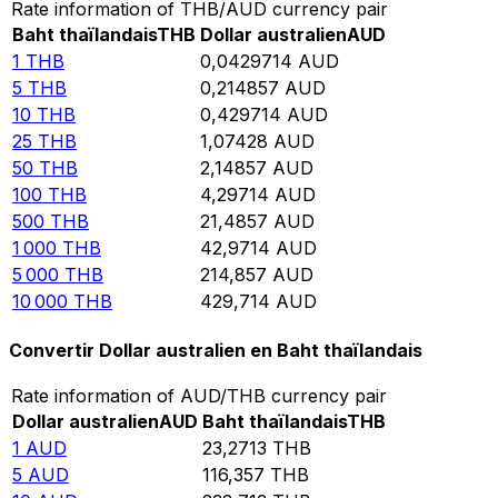
Rate information of THB/AUD currency pair
Baht thaïlandais
THB
Dollar australien
AUD
1
THB
0,0429714
AUD
5
THB
0,214857
AUD
10
THB
0,429714
AUD
25
THB
1,07428
AUD
50
THB
2,14857
AUD
100
THB
4,29714
AUD
500
THB
21,4857
AUD
1 000
THB
42,9714
AUD
5 000
THB
214,857
AUD
10 000
THB
429,714
AUD
Convertir Dollar australien en Baht thaïlandais
Rate information of AUD/THB currency pair
Dollar australien
AUD
Baht thaïlandais
THB
1
AUD
23,2713
THB
5
AUD
116,357
THB