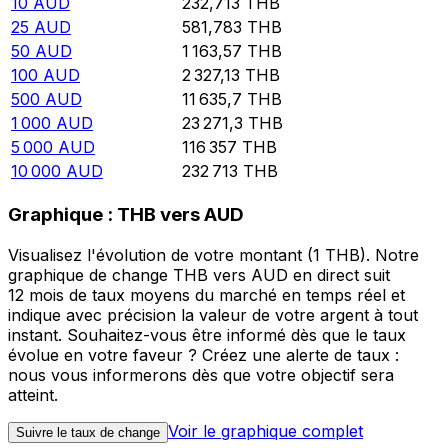
10
AUD
232,713
THB
25
AUD
581,783
THB
50
AUD
1 163,57
THB
100
AUD
2 327,13
THB
500
AUD
11 635,7
THB
1 000
AUD
23 271,3
THB
5 000
AUD
116 357
THB
10 000
AUD
232 713
THB
Graphique : THB vers AUD
Visualisez l'évolution de votre montant (1 THB). Notre
graphique de change THB vers AUD en direct suit
12 mois de taux moyens du marché en temps réel et
indique avec précision la valeur de votre argent à tout
instant. Souhaitez-vous être informé dès que le taux
évolue en votre faveur ? Créez une alerte de taux :
nous vous informerons dès que votre objectif sera
atteint.
Voir le graphique complet
Suivre le taux de change