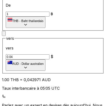
De
฿
THB
-
Baht thaïlandais
vers
vers
$
AUD
-
Dollar australien
1.00
THB
=
0,
042971
AUD
Taux interbancaire à 05:05 UTC
Parlez avec un expert en devises dès aujourd'hui.
Nous