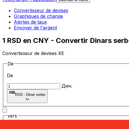
Convertisseur de devises
Graphiques de change
Alertes de taux
Envoyer de l'argent
1 RSD en CNY - Convertir Dinars serb
Convertisseur de devises XE
De
De
Дин.
RSD
-
Dinar serbe
vers
vers