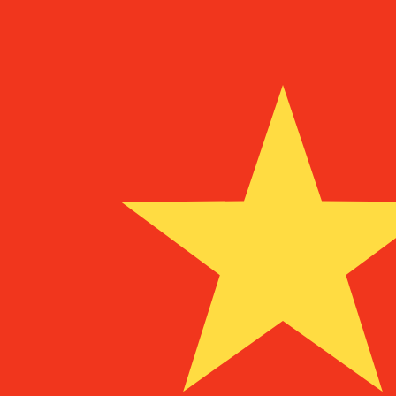
¥
CNY
-
Yuan ou renminbi chinois
1.00
RSD
=
0,
066463
CNY
Taux interbancaire à 16:01 UTC
Parlez avec un expert en devises dès aujourd'hui.
Nous p
Planifier un appel
Nous utilisons le taux de marché moyen pour notre conv
d'argent.
Vérifiez les taux d'envoi.
Saviez-vous que vous pouvez envoyer de l'argent à l'étr
Inscrivez-vous aujourd'hui