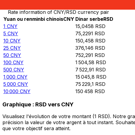
Rate information of CNY/RSD currency pair
Yuan ou renminbi chinois
CNY
Dinar serbe
RSD
1
CNY
15,0458
RSD
5
CNY
75,2291
RSD
10
CNY
150,458
RSD
25
CNY
376,146
RSD
50
CNY
752,291
RSD
100
CNY
1 504,58
RSD
500
CNY
7 522,91
RSD
1 000
CNY
15 045,8
RSD
5 000
CNY
75 229,1
RSD
10 000
CNY
150 458
RSD
Graphique : RSD vers CNY
Visualisez l'évolution de votre montant (1 RSD). Notre g
précision la valeur de votre argent à tout instant. Souha
que votre objectif sera atteint.