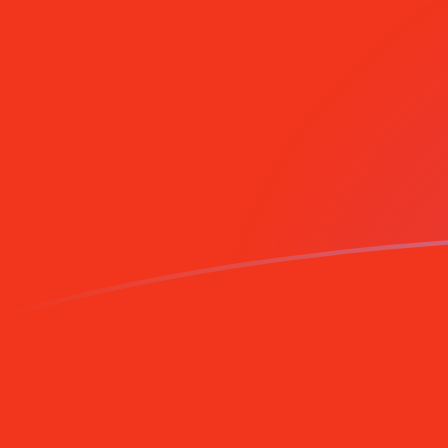
Le taux de change de RSD vers CNY a
Convertir Dinar serbe en Yuan ou renminbi chinois
Rate information of RSD/CNY currency pair
Dinar serbe
RSD
Yuan ou renminbi chinois
CNY
1
RSD
0,0664636
CNY
5
RSD
0,332318
CNY
10
RSD
0,664636
CNY
25
RSD
1,66159
CNY
50
RSD
3,32318
CNY
100
RSD
6,64636
CNY
500
RSD
33,2318
CNY
1 000
RSD
66,4636
CNY
5 000
RSD
332,318
CNY
10 000
RSD
664,636
CNY
Convertir Yuan ou renminbi chinois en Dinar serbe