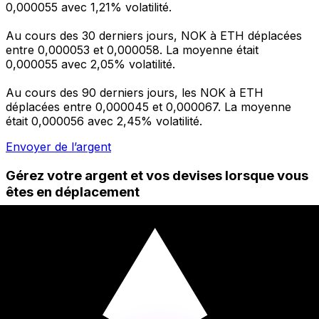
0,000055 avec 1,21% volatilité.
Au cours des 30 derniers jours, NOK à ETH déplacées
entre 0,000053 et 0,000058. La moyenne était
0,000055 avec 2,05% volatilité.
Au cours des 90 derniers jours, les NOK à ETH
déplacées entre 0,000045 et 0,000067. La moyenne
était 0,000056 avec 2,45% volatilité.
Envoyer de l’argent
Gérez votre argent et vos devises lorsque vous
êtes en déplacement
L'application Xe réunit toutes les fonctionnalités
nécessaires pour vos transferts d'argent internationaux
et la gestion de vos devises. Convertissez des devises,
programmez des alertes de taux et transférez de
l'argent à l'étranger sans frais cachés. Téléchargez
l'application dès aujourd'hui !