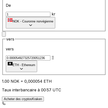
De
kr
NOK
-
Couronne norvégienne
vers
vers
Ξ
ETH
-
Ethereum
1.00
NOK
=
0,
000054
ETH
Taux interbancaire à 00:57 UTC
Acheter des cryptosKraken