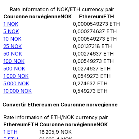
Rate information of NOK/ETH currency pair
Couronne norvégienne
NOK
Ethereum
ETH
1
NOK
0,0000549273
ETH
5
NOK
0,000274637
ETH
10
NOK
0,000549273
ETH
25
NOK
0,00137318
ETH
50
NOK
0,00274637
ETH
100
NOK
0,00549273
ETH
500
NOK
0,0274637
ETH
1 000
NOK
0,0549273
ETH
5 000
NOK
0,274637
ETH
10 000
NOK
0,549273
ETH
Convertir Ethereum en Couronne norvégienne
Rate information of ETH/NOK currency pair
Ethereum
ETH
Couronne norvégienne
NOK
1
ETH
18 205,9
NOK