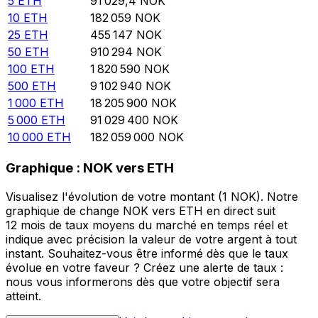
5
ETH
91 029,4
NOK
10
ETH
182 059
NOK
25
ETH
455 147
NOK
50
ETH
910 294
NOK
100
ETH
1 820 590
NOK
500
ETH
9 102 940
NOK
1 000
ETH
18 205 900
NOK
5 000
ETH
91 029 400
NOK
10 000
ETH
182 059 000
NOK
Graphique : NOK vers ETH
Visualisez l'évolution de votre montant (1 NOK). Notre
graphique de change NOK vers ETH en direct suit
12 mois de taux moyens du marché en temps réel et
indique avec précision la valeur de votre argent à tout
instant. Souhaitez-vous être informé dès que le taux
évolue en votre faveur ? Créez une alerte de taux :
nous vous informerons dès que votre objectif sera
atteint.