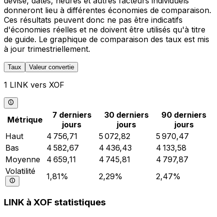
devise, dates, heures et autres facteurs individuels
donneront lieu à différentes économies de comparaison.
Ces résultats peuvent donc ne pas être indicatifs
d'économies réelles et ne doivent être utilisés qu'à titre
de guide. Le graphique de comparaison des taux est mis
à jour trimestriellement.
Taux
Valeur convertie
1 LINK vers XOF
7 derniers
30 derniers
90 derniers
Métrique
jours
jours
jours
Haut
4 756,71
5 072,82
5 970,47
Bas
4 582,67
4 436,43
4 133,58
Moyenne
4 659,11
4 745,81
4 797,87
Volatilité
1,81%
2,29%
2,47%
LINK à XOF statistiques