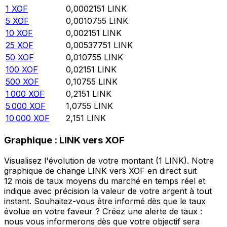
1
XOF
0,0002151
LINK
5
XOF
0,0010755
LINK
10
XOF
0,002151
LINK
25
XOF
0,00537751
LINK
50
XOF
0,010755
LINK
100
XOF
0,02151
LINK
500
XOF
0,10755
LINK
1 000
XOF
0,2151
LINK
5 000
XOF
1,0755
LINK
10 000
XOF
2,151
LINK
Graphique : LINK vers XOF
Visualisez l'évolution de votre montant (1 LINK). Notre
graphique de change LINK vers XOF en direct suit
12 mois de taux moyens du marché en temps réel et
indique avec précision la valeur de votre argent à tout
instant. Souhaitez-vous être informé dès que le taux
évolue en votre faveur ? Créez une alerte de taux :
nous vous informerons dès que votre objectif sera