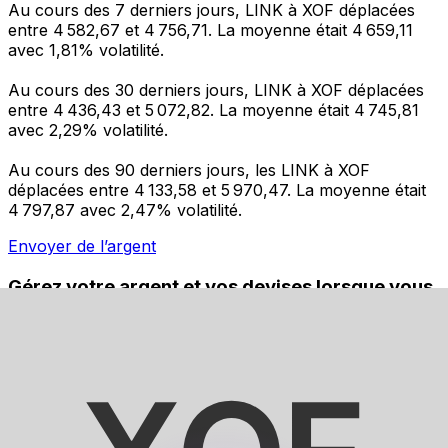
Au cours des 7 derniers jours, LINK à XOF déplacées
entre 4 582,67 et 4 756,71. La moyenne était 4 659,11
avec 1,81% volatilité.
Au cours des 30 derniers jours, LINK à XOF déplacées
entre 4 436,43 et 5 072,82. La moyenne était 4 745,81
avec 2,29% volatilité.
Au cours des 90 derniers jours, les LINK à XOF
déplacées entre 4 133,58 et 5 970,47. La moyenne était
4 797,87 avec 2,47% volatilité.
Envoyer de l’argent
Gérez votre argent et vos devises lorsque vous
êtes en déplacement
L'application Xe réunit toutes les fonctionnalités
nécessaires pour vos transferts d'argent internationaux
et la gestion de vos devises. Convertissez des devises,
programmez des alertes de taux et transférez de
l'argent à l'étranger sans frais cachés. Téléchargez