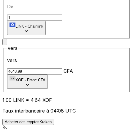
De
LINK
-
Chainlink
vers
vers
CFA
XOF
-
Franc CFA
1.00
LINK
=
4
64
XOF
Taux interbancaire à 04:08 UTC
Acheter des cryptosKraken