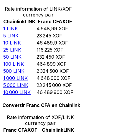
Rate information of LINK/XOF
currency pair
Chainlink
LINK
Franc CFA
XOF
1
LINK
4 648,99
XOF
5
LINK
23 245
XOF
10
LINK
46 489,9
XOF
25
LINK
116 225
XOF
50
LINK
232 450
XOF
100
LINK
464 899
XOF
500
LINK
2 324 500
XOF
1 000
LINK
4 648 990
XOF
5 000
LINK
23 245 000
XOF
10 000
LINK
46 489 900
XOF
Convertir Franc CFA en Chainlink
Rate information of XOF/LINK
currency pair
Franc CFA
XOF
Chainlink
LINK