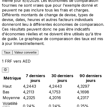
même jour 8/5/2026. Les économies de comparaison
fournies ne sont vraies que pour l'exemple donné et
peuvent ne pas inclure tous les frais et charges.
Différents montants de change de devise, types de
devise, dates, heures et autres facteurs individuels
donneront lieu à différentes économies de comparaison.
Ces résultats peuvent donc ne pas être indicatifs
d'économies réelles et ne doivent être utilisés qu'à titre
de guide. Le graphique de comparaison des taux est mis
à jour trimestriellement.
Taux
Valeur convertie
1 FRF vers AED
7 derniers
30 derniers
90 derniers
Métrique
jours
jours
jours
Haut
4,2443
4,2443
4,3297
Bas
4,2113
4,1753
4,1698
Moyenne
4,2325
4,2016
4,2317
Volatilité
0,24%
0,24%
0,25%