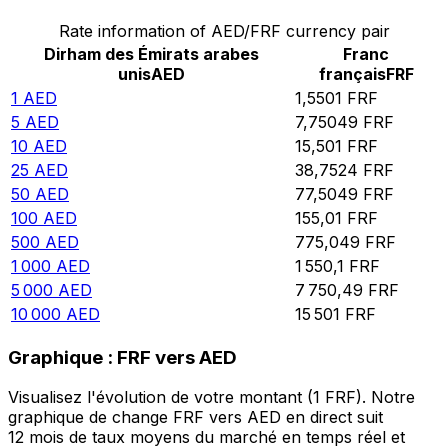
Rate information of AED/FRF currency pair
Dirham des Émirats arabes
Franc
unis
AED
français
FRF
1
AED
1,5501
FRF
5
AED
7,75049
FRF
10
AED
15,501
FRF
25
AED
38,7524
FRF
50
AED
77,5049
FRF
100
AED
155,01
FRF
500
AED
775,049
FRF
1 000
AED
1 550,1
FRF
5 000
AED
7 750,49
FRF
10 000
AED
15 501
FRF
Graphique : FRF vers AED
Visualisez l'évolution de votre montant (1 FRF). Notre
graphique de change FRF vers AED en direct suit
12 mois de taux moyens du marché en temps réel et