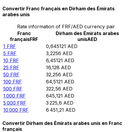
Convertir Franc français en Dirham des Émirats
arabes unis
Rate information of FRF/AED currency pair
Franc
Dirham des Émirats arabes
français
FRF
unis
AED
1
FRF
0,645121
AED
5
FRF
3,2256
AED
10
FRF
6,45121
AED
25
FRF
16,128
AED
50
FRF
32,256
AED
100
FRF
64,5121
AED
500
FRF
322,56
AED
1 000
FRF
645,121
AED
5 000
FRF
3 225,6
AED
10 000
FRF
6 451,21
AED
Convertir Dirham des Émirats arabes unis en Franc
français