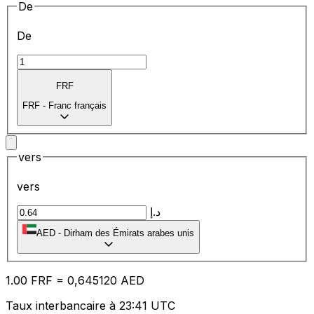
De
De
FRF
FRF
-
Franc français
vers
vers
د.إ
AED
-
Dirham des Émirats arabes unis
1.00
FRF
=
0,
645120
AED
Taux interbancaire à 23:41 UTC