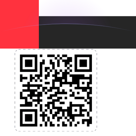
nécessaires pour vos transferts d'argent internationaux
et la gestion de vos devises. Convertissez des devises,
programmez des alertes de taux et transférez de
l'argent à l'étranger sans frais cachés. Téléchargez
l'application dès aujourd'hui !