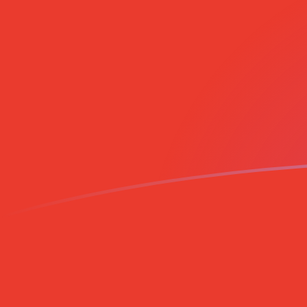
Le taux de change de CLP vers DEM a
Convertir Peso chilien en Mark deutsche allemande
Rate information of CLP/DEM currency pair
Peso chilien
CLP
Mark deutsche allemande
DEM
1
CLP
0,0018536
DEM
5
CLP
0,009268
DEM
10
CLP
0,018536
DEM
25
CLP
0,04634
DEM
50
CLP
0,09268
DEM
100
CLP
0,18536
DEM
500
CLP
0,9268
DEM
1 000
CLP
1,8536
DEM
5 000
CLP
9,268
DEM
10 000
CLP
18,536
DEM