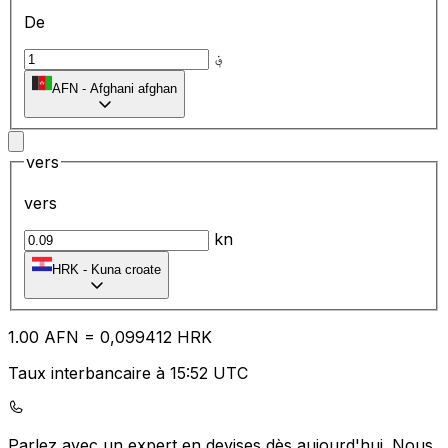
De
؋
AFN
-
Afghani afghan
vers
vers
kn
HRK
-
Kuna croate
1.00
AFN
=
0,
099412
HRK
Taux interbancaire à 15:52 UTC
Parlez avec un expert en devises dès aujourd'hui.
Nous