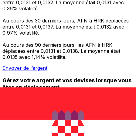
entre 0,0131 et 0,0132. La moyenne était 0,0131 avec
0,36% volatilité.
Au cours des 30 derniers jours, AFN à HRK déplacées
entre 0,0131 et 0,0137. La moyenne était 0,0132 avec
0,97% volatilité.
Au cours des 90 derniers jours, les AFN à HRK
déplacées entre 0,0131 et 0,0138. La moyenne était
0,0135 avec 1,14% volatilité.
Envoyer de l’argent
Gérez votre argent et vos devises lorsque vous
êtes en déplacement
L'application Xe réunit toutes les fonctionnalités
nécessaires pour vos transferts d'argent internationaux
et la gestion de vos devises. Convertissez des devises,
programmez des alertes de taux et transférez de
l'argent à l'étranger sans frais cachés. Téléchargez
l'application dès aujourd'hui !