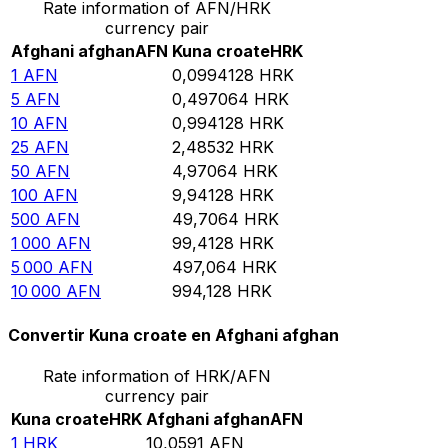
Rate information of AFN/HRK
currency pair
Afghani afghan
AFN
Kuna croate
HRK
1
AFN
0,0994128
HRK
5
AFN
0,497064
HRK
10
AFN
0,994128
HRK
25
AFN
2,48532
HRK
50
AFN
4,97064
HRK
100
AFN
9,94128
HRK
500
AFN
49,7064
HRK
1 000
AFN
99,4128
HRK
5 000
AFN
497,064
HRK
10 000
AFN
994,128
HRK
Convertir Kuna croate en Afghani afghan
Rate information of HRK/AFN
currency pair
Kuna croate
HRK
Afghani afghan
AFN
1
HRK
10,0591
AFN