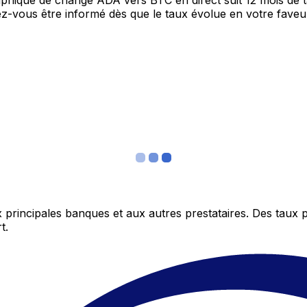
raphique de change ADA vers BTC en direct suit 12 mois de
itez-vous être informé dès que le taux évolue en votre fav
 principales banques et aux autres prestataires. Des taux 
t.