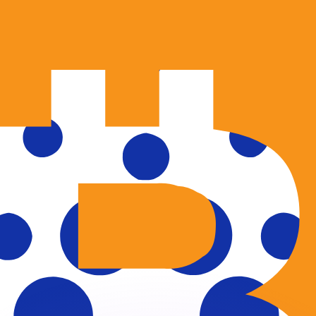
ouvons battre les taux des concurrents.
ertisseur. Le taux est donné à titre d'information seulemen
anger avec Xe ?