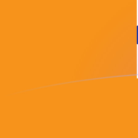
Le taux de change de ADA vers BTC a
Convertir Cardano en Bitcoin
Rate information of ADA/BTC
currency pair
Cardano
ADA
Bitcoin
BTC
1
ADA
0,00000310787
BTC
5
ADA
0,0000155393
BTC
10
ADA
0,0000310787
BTC
25
ADA
0,0000776967
BTC
50
ADA
0,000155393
BTC
100
ADA
0,000310787
BTC
500
ADA
0,00155393
BTC
1 000
ADA
0,00310787
BTC
5 000
ADA
0,0155393
BTC
10 000
ADA
0,0310787
BTC