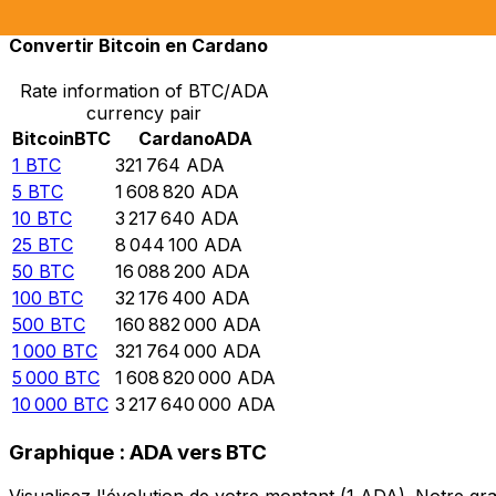
Convertir Bitcoin en Cardano
Rate information of BTC/ADA
currency pair
Bitcoin
BTC
Cardano
ADA
1
BTC
321 764
ADA
5
BTC
1 608 820
ADA
10
BTC
3 217 640
ADA
25
BTC
8 044 100
ADA
50
BTC
16 088 200
ADA
100
BTC
32 176 400
ADA
500
BTC
160 882 000
ADA
1 000
BTC
321 764 000
ADA
5 000
BTC
1 608 820 000
ADA
10 000
BTC
3 217 640 000
ADA
Graphique : ADA vers BTC