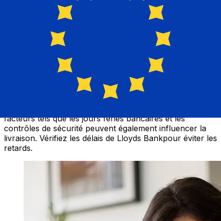
À quelle vitesse un transfert Lloyds
GBP EUR ?
Les délais de livraison pour les transferts internationaux
avec Lloyds de Royaume-Uni à Pays membres de l'Euro
varient selon le mode de paiement et le moment de la
transaction. En général, les virements bancaires
internationaux prennent de 1 à 5 jours ouvrables. Des
facteurs tels que les jours fériés bancaires et les
contrôles de sécurité peuvent également influencer la
livraison. Vérifiez les délais de Lloyds Bankpour éviter les
retards.