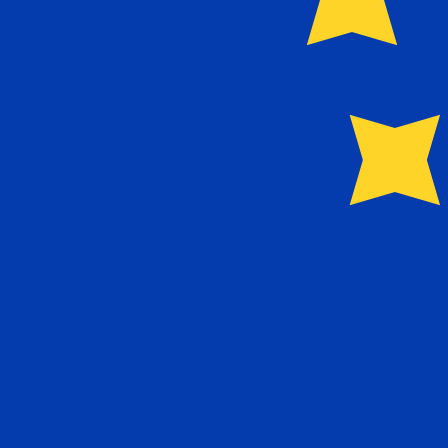
Comparez ASB NZD à EUR t
Vous envisagez d’utiliser ASB pour votre transfert de N
Montant
$
De
NZD
-
Dollar néo-zélandais
À
EUR
-
Euro
Parlez avec un expert en devises dès aujourd'hui.
Nous p
Planifier un appel