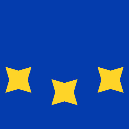
aux de change
ZD à EUR? Comparez ASB taux de change et les frais pour d
ouvons battre les taux des concurrents.
Fournisseur