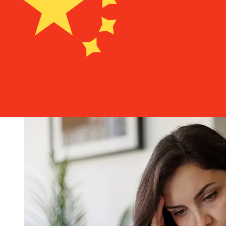
Les délais de livraison pour les transferts internationaux
avec Aedificium Romania de Roumanie à Chine varient
selon le mode de paiement et le moment de la
transaction. En général, les virements bancaires
internationaux prennent de 1 à 5 jours ouvrables. Des
facteurs tels que les jours fériés bancaires et les
contrôles de sécurité peuvent également influencer la
livraison. Vérifiez les délais de Aedificium Banca pentru
Locuinte S.Apour éviter les retards.