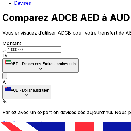
Devises
Comparez ADCB AED à AUD 
Vous envisagez d’utiliser ADCB pour votre transfert de 
Montant
د.إ
De
AED
-
Dirham des Émirats arabes unis
À
AUD
-
Dollar australien
Parlez avec un expert en devises dès aujourd'hui.
Nous p
Planifier un appel