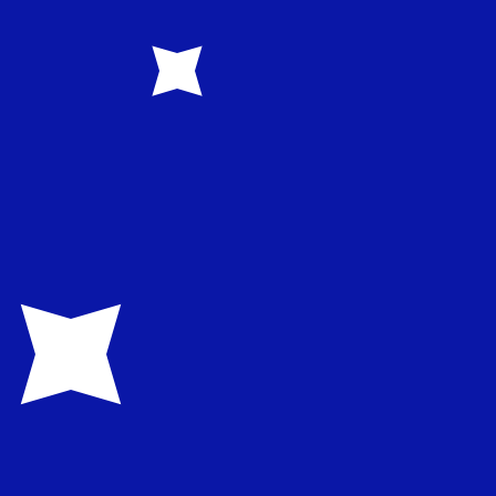
0.374300
د.إ0