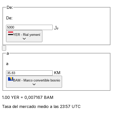
De:
De:
﷼
YER
-
Rial yemení
a
a
KM
BAM
-
Marco convertible bosnio
1.00
YER
=
0,
007167
BAM
Tasa del mercado medio a las 23:57 UTC