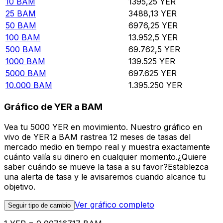
10
BAM
1395,25
YER
25
BAM
3488,13
YER
50
BAM
6976,25
YER
100
BAM
13.952,5
YER
500
BAM
69.762,5
YER
1000
BAM
139.525
YER
5000
BAM
697.625
YER
10.000
BAM
1.395.250
YER
Gráfico de YER a BAM
Vea tu 5000 YER en movimiento. Nuestro gráfico en
vivo de YER a BAM rastrea 12 meses de tasas del
mercado medio en tiempo real y muestra exactamente
cuánto valía su dinero en cualquier momento.¿Quiere
saber cuándo se mueve la tasa a su favor?Establezca
una alerta de tasa y le avisaremos cuando alcance tu
objetivo.
Ver gráfico completo
Seguir tipo de cambio