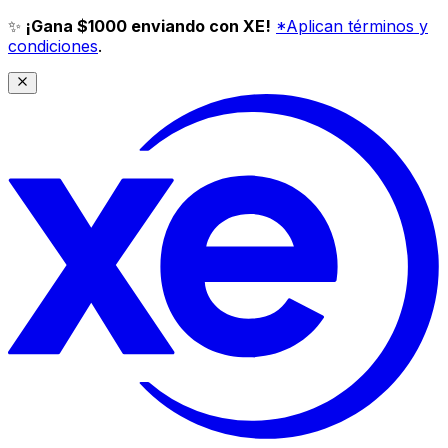
✨
¡Gana $1000 enviando con XE!
*Aplican términos y
condiciones
.