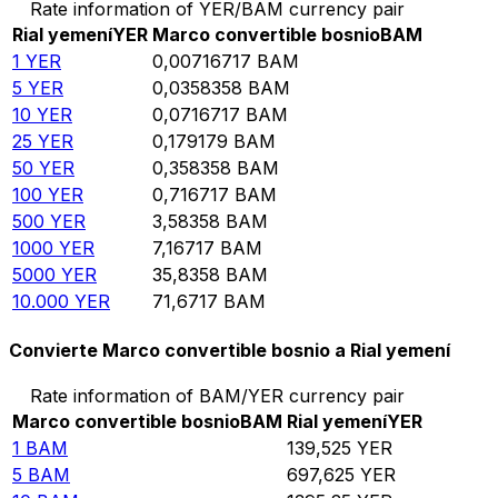
Rate information of YER/BAM currency pair
Rial yemení
YER
Marco convertible bosnio
BAM
1
YER
0,00716717
BAM
5
YER
0,0358358
BAM
10
YER
0,0716717
BAM
25
YER
0,179179
BAM
50
YER
0,358358
BAM
100
YER
0,716717
BAM
500
YER
3,58358
BAM
1000
YER
7,16717
BAM
5000
YER
35,8358
BAM
10.000
YER
71,6717
BAM
Convierte Marco convertible bosnio a Rial yemení
Rate information of BAM/YER currency pair
Marco convertible bosnio
BAM
Rial yemení
YER
1
BAM
139,525
YER
5
BAM
697,625
YER