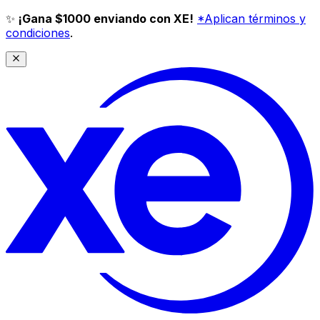
✨
¡Gana $1000 enviando con XE!
*Aplican términos y
condiciones
.