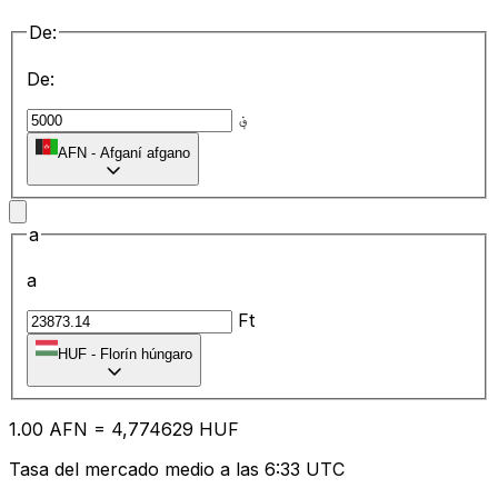
De:
De:
؋
AFN
-
Afganí afgano
a
a
Ft
HUF
-
Florín húngaro
1.00
AFN
=
4,
774629
HUF
Tasa del mercado medio a las 6:33 UTC