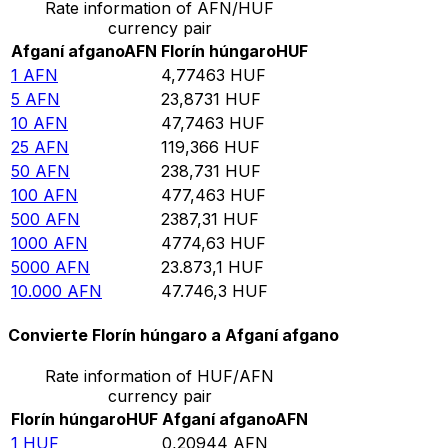
Rate information of AFN/HUF
currency pair
Afganí afgano
AFN
Florín húngaro
HUF
1
AFN
4,77463
HUF
5
AFN
23,8731
HUF
10
AFN
47,7463
HUF
25
AFN
119,366
HUF
50
AFN
238,731
HUF
100
AFN
477,463
HUF
500
AFN
2387,31
HUF
1000
AFN
4774,63
HUF
5000
AFN
23.873,1
HUF
10.000
AFN
47.746,3
HUF
Convierte Florín húngaro a Afganí afgano
Rate information of HUF/AFN
currency pair
Florín húngaro
HUF
Afganí afgano
AFN
1
HUF
0,20944
AFN