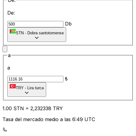
De:
De:
Db
STN
-
Dobra santotomense
a
a
₺
TRY
-
Lira turca
1.00
STN
=
2,
232338
TRY
Tasa del mercado medio a las 6:49 UTC