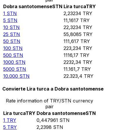
Dobra santotomense
STN
Lira turca
TRY
1
STN
2,23234
TRY
5
STN
11,1617
TRY
10
STN
22,3234
TRY
25
STN
55,8085
TRY
50
STN
111,617
TRY
100
STN
223,234
TRY
500
STN
1116,17
TRY
1000
STN
2232,34
TRY
5000
STN
11.161,7
TRY
10.000
STN
22.323,4
TRY
Convierte Lira turca a Dobra santotomense
Rate information of TRY/STN currency
pair
Lira turca
TRY
Dobra santotomense
STN
1
TRY
0,447961
STN
5
TRY
2,2398
STN