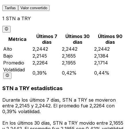
Tarifas
Valor convertido
1 STN a TRY
Últimos 7
Últimos 30
Últimos 90
Métrica
días
días
días
Alto
2,2442
2,2442
2,2442
Bajo
2,2145
2,1655
2,1384
Promedio
2,2264
2,1955
2,1714
Volatilidad
0,39%
0,42%
0,44%
STN a TRY estadísticas
Durante los últimos 7 días, STN a TRY se movieron
entre 2,2145 y 2,2442. El promedio fue 2,2264 con
0,39% volatilidad.
En los últimos 30 días, STN a TRY movido entre 2,1655
y 2,2442. El promedio fue 2,1955 con 0,42% volatilidad.