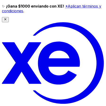
✨
¡Gana $1000 enviando con XE!
*Aplican términos y
condiciones
.