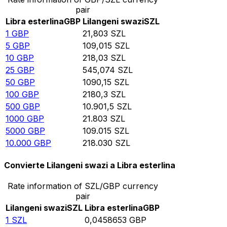
pair
Libra esterlina
GBP
Lilangeni swazi
SZL
1
GBP
21,803
SZL
5
GBP
109,015
SZL
10
GBP
218,03
SZL
25
GBP
545,074
SZL
50
GBP
1090,15
SZL
100
GBP
2180,3
SZL
500
GBP
10.901,5
SZL
1000
GBP
21.803
SZL
5000
GBP
109.015
SZL
10.000
GBP
218.030
SZL
Convierte Lilangeni swazi a Libra esterlina
Rate information of SZL/GBP currency
pair
Lilangeni swazi
SZL
Libra esterlina
GBP
1
SZL
0,0458653
GBP