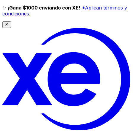
✨
¡Gana $1000 enviando con XE!
*Aplican términos y
condiciones
.