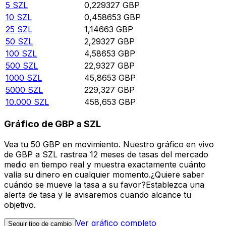
5
SZL
0,229327
GBP
10
SZL
0,458653
GBP
25
SZL
1,14663
GBP
50
SZL
2,29327
GBP
100
SZL
4,58653
GBP
500
SZL
22,9327
GBP
1000
SZL
45,8653
GBP
5000
SZL
229,327
GBP
10.000
SZL
458,653
GBP
Gráfico de GBP a SZL
Vea tu 50 GBP en movimiento. Nuestro gráfico en vivo
de GBP a SZL rastrea 12 meses de tasas del mercado
medio en tiempo real y muestra exactamente cuánto
valía su dinero en cualquier momento.¿Quiere saber
cuándo se mueve la tasa a su favor?Establezca una
alerta de tasa y le avisaremos cuando alcance tu
objetivo.
Ver gráfico completo
Seguir tipo de cambio