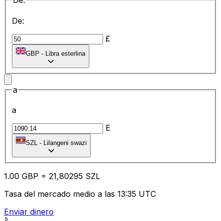
De:
De:
£
GBP
-
Libra esterlina
a
a
E
SZL
-
Lilangeni swazi
1.00
GBP
=
21
,80295
SZL
Tasa del mercado medio a las 13:35 UTC
Enviar dinero