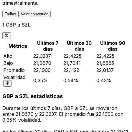
trimestralmente.
Tarifas
Valor convertido
1 GBP a SZL
Últimos 7
Últimos 30
Últimos 90
Métrica
días
días
días
Alto
22,3237
22,4225
22,4225
Bajo
21,9670
21,7041
21,6665
Promedio
22,1900
22,1128
22,0137
Volatilidad
0,35%
0,54%
0,43%
GBP a SZL estadísticas
Durante los últimos 7 días, GBP a SZL se movieron
entre 21,9670 y 22,3237. El promedio fue 22,1900 con
0,35% volatilidad.
En los últimos 30 días, GBP a SZL movido entre 21,7041