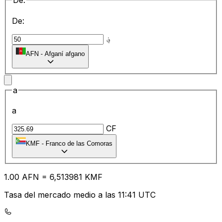
De:
De:
؋
AFN
-
Afganí afgano
a
a
CF
KMF
-
Franco de las Comoras
1.00
AFN
=
6,
513981
KMF
Tasa del mercado medio a las 11:41 UTC