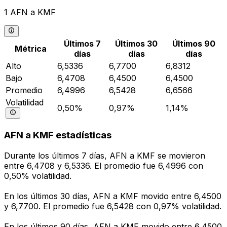
1 AFN a KMF
Últimos 7
Últimos 30
Últimos 90
Métrica
días
días
días
Alto
6,5336
6,7700
6,8312
Bajo
6,4708
6,4500
6,4500
Promedio
6,4996
6,5428
6,6566
Volatilidad
0,50%
0,97%
1,14%
AFN a KMF estadísticas
Durante los últimos 7 días, AFN a KMF se movieron
entre 6,4708 y 6,5336. El promedio fue 6,4996 con
0,50% volatilidad.
En los últimos 30 días, AFN a KMF movido entre 6,4500
y 6,7700. El promedio fue 6,5428 con 0,97% volatilidad.
En los últimos 90 días, AFN a KMF movido entre 6,4500