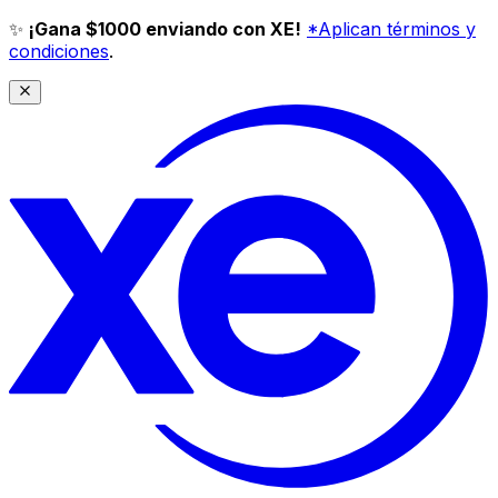
✨
¡Gana $1000 enviando con XE!
*Aplican términos y
condiciones
.