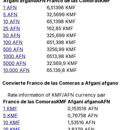
Afganí afgano
AFN
Franco de las Comoras
KMF
1
AFN
6,51398
KMF
5
AFN
32,5699
KMF
10
AFN
65,1398
KMF
25
AFN
162,85
KMF
50
AFN
325,699
KMF
100
AFN
651,398
KMF
500
AFN
3256,99
KMF
1000
AFN
6513,98
KMF
5000
AFN
32.569,9
KMF
10.000
AFN
65.139,8
KMF
Convierte Franco de las Comoras a Afganí afgano
Rate information of KMF/AFN currency pair
Franco de las Comoras
KMF
Afganí afgano
AFN
1
KMF
0,153516
AFN
5
KMF
0,76758
AFN
10
KMF
1,53516
AFN
25
KMF
3,8379
AFN