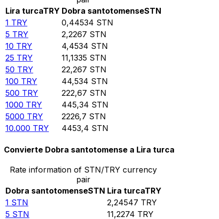
Lira turca
TRY
Dobra santotomense
STN
1
TRY
0,44534
STN
5
TRY
2,2267
STN
10
TRY
4,4534
STN
25
TRY
11,1335
STN
50
TRY
22,267
STN
100
TRY
44,534
STN
500
TRY
222,67
STN
1000
TRY
445,34
STN
5000
TRY
2226,7
STN
10.000
TRY
4453,4
STN
Convierte Dobra santotomense a Lira turca
Rate information of STN/TRY currency
pair
Dobra santotomense
STN
Lira turca
TRY
1
STN
2,24547
TRY
5
STN
11,2274
TRY