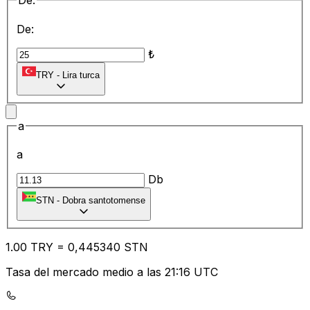
De:
De:
₺
TRY
-
Lira turca
a
a
Db
STN
-
Dobra santotomense
1.00
TRY
=
0,
445340
STN
Tasa del mercado medio a las 21:16 UTC