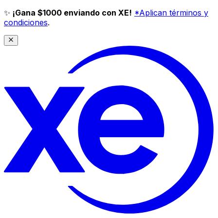
✨
¡Gana $1000 enviando con XE!
*Aplican términos y
condiciones
.