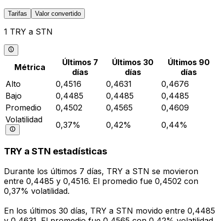
Tarifas
Valor convertido
1 TRY a STN
Últimos 7
Últimos 30
Últimos 90
Métrica
días
días
días
Alto
0,4516
0,4631
0,4676
Bajo
0,4485
0,4485
0,4485
Promedio
0,4502
0,4565
0,4609
Volatilidad
0,37%
0,42%
0,44%
TRY a STN estadísticas
Durante los últimos 7 días, TRY a STN se movieron
entre 0,4485 y 0,4516. El promedio fue 0,4502 con
0,37% volatilidad.
En los últimos 30 días, TRY a STN movido entre 0,4485
y 0,4631. El promedio fue 0,4565 con 0,42% volatilidad.