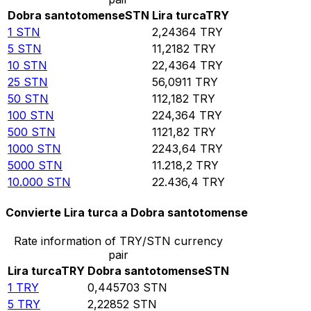
Dobra santotomense
STN
Lira turca
TRY
1
STN
2,24364
TRY
5
STN
11,2182
TRY
10
STN
22,4364
TRY
25
STN
56,0911
TRY
50
STN
112,182
TRY
100
STN
224,364
TRY
500
STN
1121,82
TRY
1000
STN
2243,64
TRY
5000
STN
11.218,2
TRY
10.000
STN
22.436,4
TRY
Convierte Lira turca a Dobra santotomense
Rate information of TRY/STN currency
pair
Lira turca
TRY
Dobra santotomense
STN
1
TRY
0,445703
STN
5
TRY
2,22852
STN