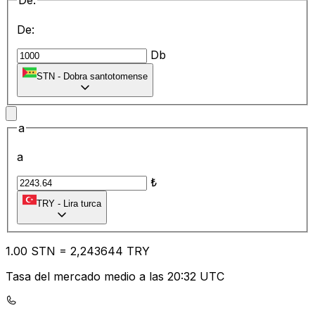
De:
De:
Db
STN
-
Dobra santotomense
a
a
₺
TRY
-
Lira turca
1.00
STN
=
2,
243644
TRY
Tasa del mercado medio a las 20:32 UTC