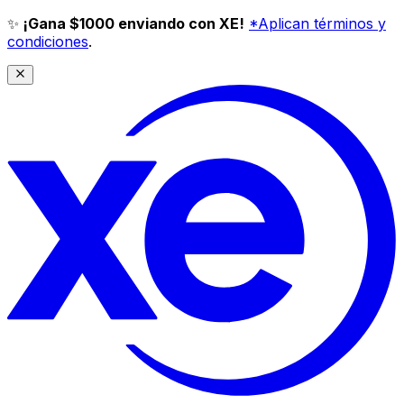
✨
¡Gana $1000 enviando con XE!
*Aplican términos y
condiciones
.