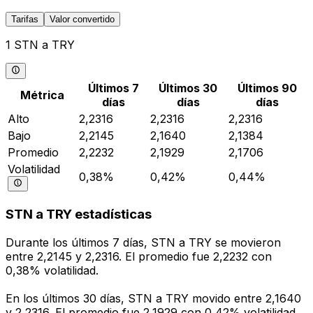
Tarifas
Valor convertido
1 STN a TRY
Últimos 7
Últimos 30
Últimos 90
Métrica
días
días
días
Alto
2,2316
2,2316
2,2316
Bajo
2,2145
2,1640
2,1384
Promedio
2,2232
2,1929
2,1706
Volatilidad
0,38%
0,42%
0,44%
STN a TRY estadísticas
Durante los últimos 7 días, STN a TRY se movieron
entre 2,2145 y 2,2316. El promedio fue 2,2232 con
0,38% volatilidad.
En los últimos 30 días, STN a TRY movido entre 2,1640
y 2,2316. El promedio fue 2,1929 con 0,42% volatilidad.