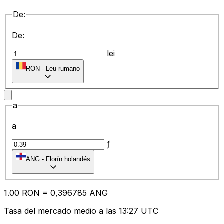
De:
De:
lei
RON
-
Leu rumano
a
a
ƒ
ANG
-
Florín holandés
1.00
RON
=
0,
396785
ANG
Tasa del mercado medio a las 13:27 UTC