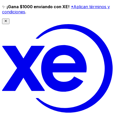
✨
¡Gana $1000 enviando con XE!
*Aplican términos y
condiciones
.