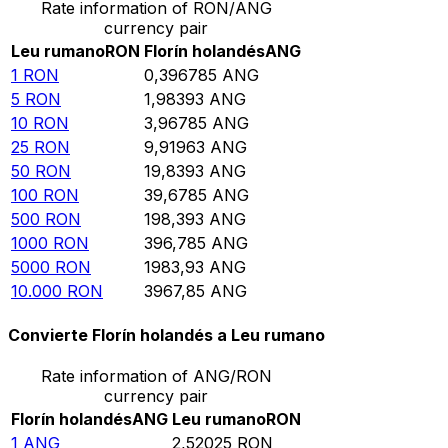
Rate information of RON/ANG
currency pair
Leu rumano
RON
Florín holandés
ANG
1
RON
0,396785
ANG
5
RON
1,98393
ANG
10
RON
3,96785
ANG
25
RON
9,91963
ANG
50
RON
19,8393
ANG
100
RON
39,6785
ANG
500
RON
198,393
ANG
1000
RON
396,785
ANG
5000
RON
1983,93
ANG
10.000
RON
3967,85
ANG
Convierte Florín holandés a Leu rumano
Rate information of ANG/RON
currency pair
Florín holandés
ANG
Leu rumano
RON
1
ANG
2,52025
RON