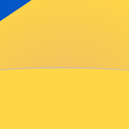
as Salomón
món
SBD
ble bosnio