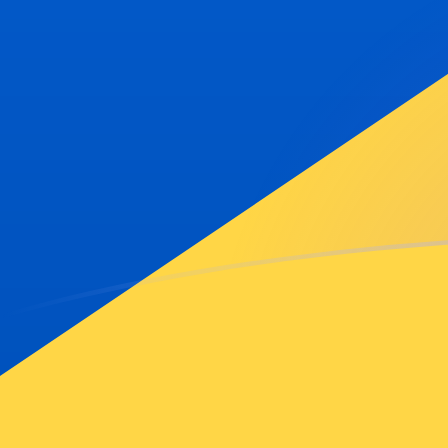
tipos de cambio de BAM a SBD hoy
Convierte Marco convertible bosnio a Dólar de las Isl
Rate information of BAM/SBD currency pair
Marco convertible bosnio
BAM
Dólar de las Islas Salo
1
BAM
4,76142
SBD
5
BAM
23,8071
SBD
10
BAM
47,6142
SBD
25
BAM
119,035
SBD
50
BAM
238,071
SBD
100
BAM
476,142
SBD
500
BAM
2380,71
SBD
1000
BAM
4761,42
SBD
5000
BAM
23.807,1
SBD
10.000
BAM
47.614,2
SBD
Convierte Dólar de las Islas Salomón a Marco converti