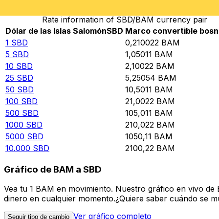
Rate information of SBD/BAM currency pair
Dólar de las Islas Salomón
SBD
Marco convertible bosn
1
SBD
0,210022
BAM
5
SBD
1,05011
BAM
10
SBD
2,10022
BAM
25
SBD
5,25054
BAM
50
SBD
10,5011
BAM
100
SBD
21,0022
BAM
500
SBD
105,011
BAM
1000
SBD
210,022
BAM
5000
SBD
1050,11
BAM
10.000
SBD
2100,22
BAM
Gráfico de BAM a SBD
Vea tu 1 BAM en movimiento. Nuestro gráfico en vivo de
dinero en cualquier momento.¿Quiere saber cuándo se mue
Ver gráfico completo
Seguir tipo de cambio