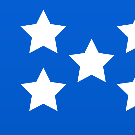
a
$
SBD
-
Dólar de las Islas Salomón
1.00
BAM
=
4,
761415
SBD
Tasa del mercado medio a las 15:28 UTC
Habla con un experto en divisas hoy.
Podemos superar las
Programar una llamada
Usamos la tasa del mercado medio para nuestro converso
¿Sabías que puedes enviar dinero al extranjero con Xe?
Regístrate hoy mismo