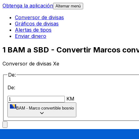
Obtenga la aplicación
Alternar menú
Conversor de divisas
Gráficos de divisas
Alertas de tipos
Enviar dinero
1 BAM a SBD - Convertir Marcos conve
Conversor de divisas Xe
De:
De:
KM
BAM
-
Marco convertible bosnio
a