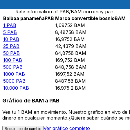
Rate information of PAB/BAM currency pair
Balboa panameña
PAB
Marco convertible bosnio
BAM
1
PAB
1,69752
BAM
5
PAB
8,48758
BAM
10
PAB
16,9752
BAM
25
PAB
42,4379
BAM
50
PAB
84,8758
BAM
100
PAB
169,752
BAM
500
PAB
848,758
BAM
1000
PAB
1697,52
BAM
5000
PAB
8487,58
BAM
10.000
PAB
16.975,2
BAM
Gráfico de BAM a PAB
Vea tu 1 BAM en movimiento. Nuestro gráfico en vivo de
dinero en cualquier momento.¿Quiere saber cuándo se mue
Ver gráfico completo
Seguir tipo de cambio