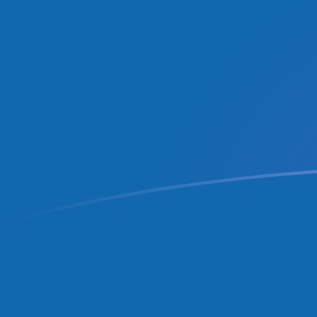
tipos de cambio de BAM a PAB hoy
Convierte Marco convertible bosnio a Balboa paname
Rate information of BAM/PAB currency pair
Marco convertible bosnio
BAM
Balboa panameña
PAB
1
BAM
0,589096
PAB
5
BAM
2,94548
PAB
10
BAM
5,89096
PAB
25
BAM
14,7274
PAB
50
BAM
29,4548
PAB
100
BAM
58,9096
PAB
500
BAM
294,548
PAB
1000
BAM
589,096
PAB
5000
BAM
2945,48
PAB
10.000
BAM
5890,96
PAB
Convierte Balboa panameña a Marco convertible bosn