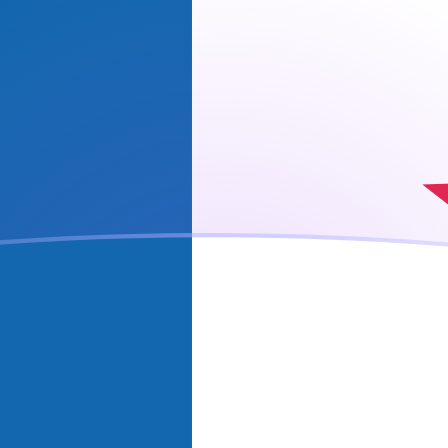
ña
io