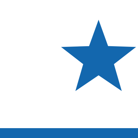
a
B/.
PAB
-
Balboa panameña
1.00
BAM
=
0,
589095
PAB
Tasa del mercado medio a las 6:07 UTC
Habla con un experto en divisas hoy.
Podemos superar las
Programar una llamada
Usamos la tasa del mercado medio para nuestro converso
¿Sabías que puedes enviar dinero al extranjero con Xe?
Regístrate hoy mismo