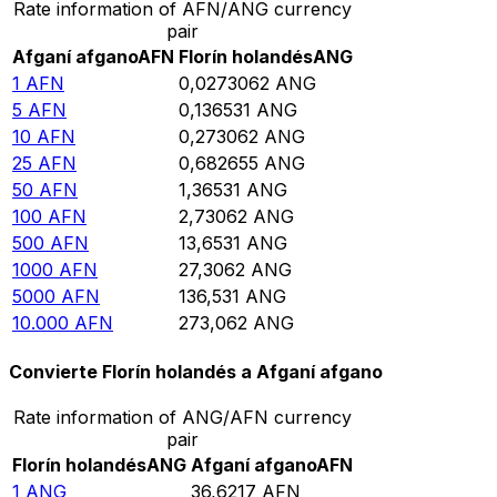
Rate information of AFN/ANG currency
pair
Afganí afgano
AFN
Florín holandés
ANG
1
AFN
0,0273062
ANG
5
AFN
0,136531
ANG
10
AFN
0,273062
ANG
25
AFN
0,682655
ANG
50
AFN
1,36531
ANG
100
AFN
2,73062
ANG
500
AFN
13,6531
ANG
1000
AFN
27,3062
ANG
5000
AFN
136,531
ANG
10.000
AFN
273,062
ANG
Convierte Florín holandés a Afganí afgano
Rate information of ANG/AFN currency
pair
Florín holandés
ANG
Afganí afgano
AFN
1
ANG
36,6217
AFN