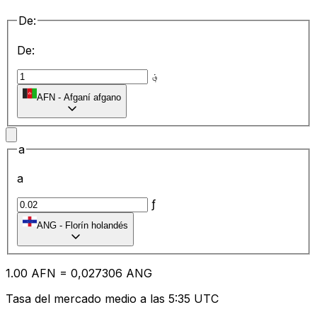
De:
De:
؋
AFN
-
Afganí afgano
a
a
ƒ
ANG
-
Florín holandés
1.00
AFN
=
0,
027306
ANG
Tasa del mercado medio a las 5:35 UTC