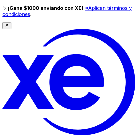
✨
¡Gana $1000 enviando con XE!
*Aplican términos y
condiciones
.