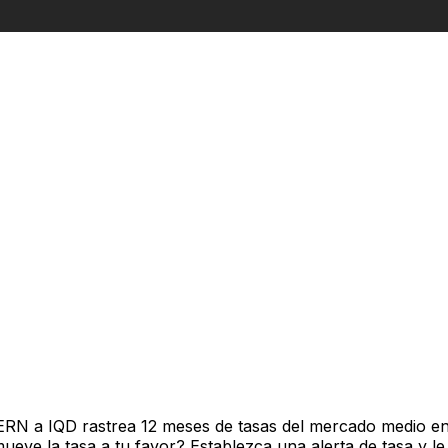
ERN a IQD rastrea 12 meses de tasas del mercado medio en
ve la tasa a tu favor? Establezca una alerta de tasa y le