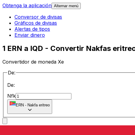
Obtenga la aplicación
Alternar menú
Conversor de divisas
Gráficos de divisas
Alertas de tipos
Enviar dinero
1 ERN a IQD - Convertir Nakfas eritre
Convertidor de moneda Xe
De:
De:
Nfk
ERN
-
Nakfa eritreo
a