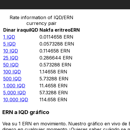
Convertir Dinar iraquí en Nakfa eritreo
Rate information of IQD/ERN
currency pair
Dinar iraquí
IQD
Nakfa eritreo
ERN
1
IQD
0.0114658
ERN
5
IQD
0.0573288
ERN
10
IQD
0.114658
ERN
25
IQD
0.286644
ERN
50
IQD
0.573288
ERN
100
IQD
1.14658
ERN
500
IQD
5.73288
ERN
1,000
IQD
11.4658
ERN
5,000
IQD
57.3288
ERN
10,000
IQD
114.658
ERN
ERN a IQD gráfico
Vea su 1 ERN en movimiento. Nuestro gráfico en vivo de 
dinero en cualquier momento.¿Quieres saber cuándo se mue