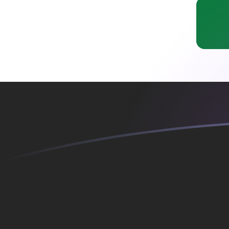
ERN a IQD tipos de cambio hoy
Convertir Nakfa eritreo en Dinar iraquí
Rate information of ERN/IQD
currency pair
Nakfa eritreo
ERN
Dinar iraquí
IQD
1
ERN
87.2162
IQD
5
ERN
436.081
IQD
10
ERN
872.162
IQD
25
ERN
2,180.41
IQD
50
ERN
4,360.81
IQD
100
ERN
8,721.62
IQD
500
ERN
43,608.1
IQD
1,000
ERN
87,216.2
IQD
5,000
ERN
436,081
IQD
10,000
ERN
872,162
IQD