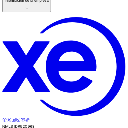
Información de la empresa
NMLS ID#920968.