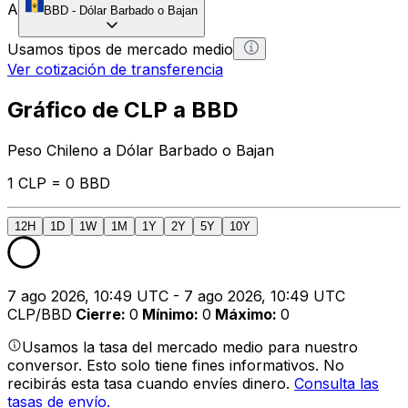
A
BBD
-
Dólar Barbado o Bajan
Usamos tipos de mercado medio
Ver cotización de transferencia
Gráfico de CLP a BBD
Peso Chileno a Dólar Barbado o Bajan
1 CLP = 0 BBD
12H
1D
1W
1M
1Y
2Y
5Y
10Y
7 ago 2026, 10:49 UTC - 7 ago 2026, 10:49 UTC
CLP/BBD
Cierre
:
0
Mínimo
:
0
Máximo
:
0
Usamos la tasa del mercado medio para nuestro
conversor. Esto solo tiene fines informativos. No
recibirás esta tasa cuando envíes dinero.
Consulta las
tasas de envío.