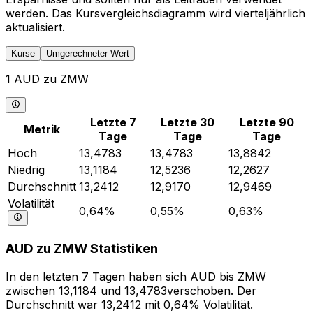
werden. Das Kursvergleichsdiagramm wird vierteljährlich
aktualisiert.
Kurse
Umgerechneter Wert
1 AUD zu ZMW
Letzte 7
Letzte 30
Letzte 90
Metrik
Tage
Tage
Tage
Hoch
13,4783
13,4783
13,8842
Niedrig
13,1184
12,5236
12,2627
Durchschnitt
13,2412
12,9170
12,9469
Volatilität
0,64%
0,55%
0,63%
AUD zu ZMW Statistiken
In den letzten 7 Tagen haben sich AUD bis ZMW
zwischen 13,1184 und 13,4783verschoben. Der
Durchschnitt war 13,2412 mit 0,64% Volatilität.