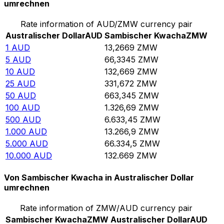
umrechnen
Rate information of AUD/ZMW currency pair
Australischer Dollar
AUD
Sambischer Kwacha
ZMW
1
AUD
13,2669
ZMW
5
AUD
66,3345
ZMW
10
AUD
132,669
ZMW
25
AUD
331,672
ZMW
50
AUD
663,345
ZMW
100
AUD
1.326,69
ZMW
500
AUD
6.633,45
ZMW
1.000
AUD
13.266,9
ZMW
5.000
AUD
66.334,5
ZMW
10.000
AUD
132.669
ZMW
Von Sambischer Kwacha in Australischer Dollar
umrechnen
Rate information of ZMW/AUD currency pair
Sambischer Kwacha
ZMW
Australischer Dollar
AUD