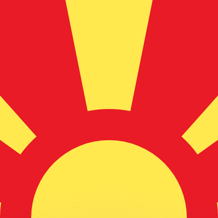
Wir schlagen Konkurrenzkurse.
ies dient nur zu Informationszwecken. Diesen Kurs erhalt
annst?