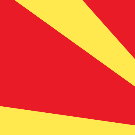
ден
MKD
-
Mazedonischer Denar
1.00
GBP
=
71
,85623
MKD
Mid-Market-Kurs um 04:59 UTC
Geld senden
Sprechen Sie noch heute mit einem Währungsexperten.
Termin für ein Gespräch vereinbaren
Wir verwenden den Mittelkurs für unseren Umrechner. D
Wusstest du, dass du mit Xe Geld ins Ausland schicken k
Melde dich noch heute an