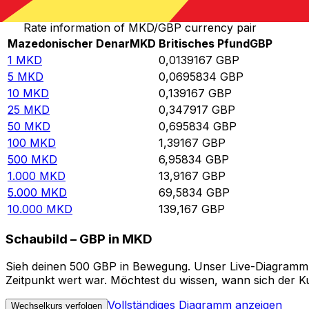
Rate information of MKD/GBP currency pair
Mazedonischer Denar
MKD
Britisches Pfund
GBP
1
MKD
0,0139167
GBP
5
MKD
0,0695834
GBP
10
MKD
0,139167
GBP
25
MKD
0,347917
GBP
50
MKD
0,695834
GBP
100
MKD
1,39167
GBP
500
MKD
6,95834
GBP
1.000
MKD
13,9167
GBP
5.000
MKD
69,5834
GBP
10.000
MKD
139,167
GBP
Schaubild – GBP in MKD
Sieh deinen 500 GBP in Bewegung. Unser Live-Diagramm G
Zeitpunkt wert war. Möchtest du wissen, wann sich der Ku
Vollständiges Diagramm anzeigen
Wechselkurs verfolgen