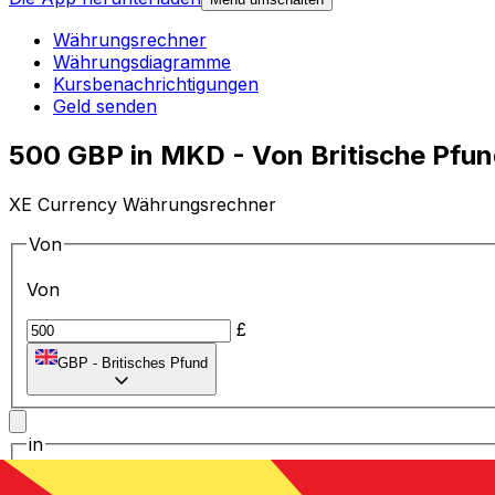
Währungsrechner
Währungsdiagramme
Kursbenachrichtigungen
Geld senden
500 GBP in MKD - Von Britische Pfu
XE Currency Währungsrechner
Von
Von
£
GBP
-
Britisches Pfund
in
in