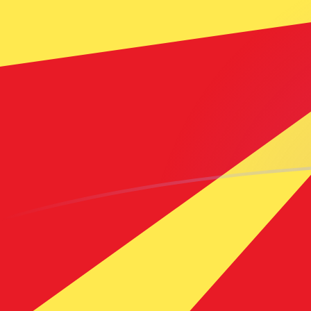
GBP zu MKD heutige Wechselkurse
Von Britisches Pfund in Mazedonischer Denar umrech
Rate information of GBP/MKD currency pair
Britisches Pfund
GBP
Mazedonischer Denar
MKD
1
GBP
71,8562
MKD
5
GBP
359,281
MKD
10
GBP
718,562
MKD
25
GBP
1.796,41
MKD
50
GBP
3.592,81
MKD
100
GBP
7.185,62
MKD
500
GBP
35.928,1
MKD
1.000
GBP
71.856,2
MKD
5.000
GBP
359.281
MKD
10.000
GBP
718.562
MKD
Von Mazedonischer Denar in Britisches Pfund umrech