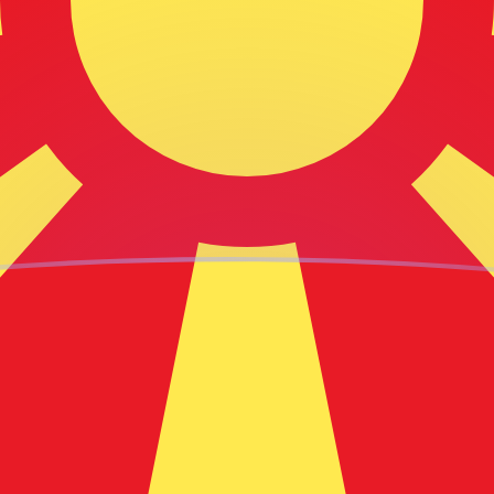
nen
nen