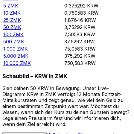
5
ZMK
0,375292
KRW
10
ZMK
0,750583
KRW
25
ZMK
1,87646
KRW
50
ZMK
3,75292
KRW
100
ZMK
7,50583
KRW
500
ZMK
37,5292
KRW
1.000
ZMK
75,0583
KRW
5.000
ZMK
375,292
KRW
10.000
ZMK
750,583
KRW
Schaubild – KRW in ZMK
Sieh deinen 50 KRW in Bewegung. Unser Live-
Diagramm KRW in ZMK verfolgt 12 Monate Echtzeit-
Mittelkursraten und zeigt genau, wie viel dein Geld zu
einem bestimmten Zeitpunkt wert war. Möchtest du
wissen, wann sich der Kurs zu deinen Gunsten bewegt?
Lege einen Preisalarm fest und wir informieren dich,
wenn dein Ziel erreicht wird.