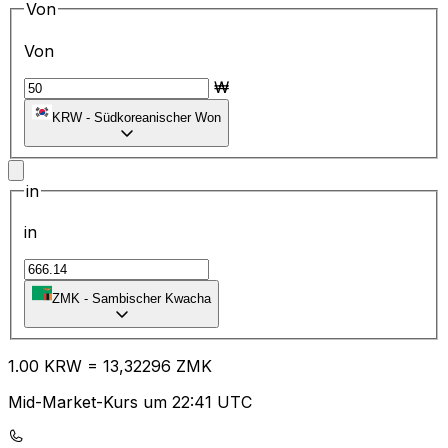
Von
Von
₩
KRW
-
Südkoreanischer Won
in
in
ZMK
-
Sambischer Kwacha
1.00
KRW
=
13
,32296
ZMK
Mid-Market-Kurs um 22:41 UTC