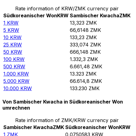
Rate information of KRW/ZMK currency pair
Südkoreanischer Won
KRW
Sambischer Kwacha
ZMK
1
KRW
13,323
ZMK
5
KRW
66,6148
ZMK
10
KRW
133,23
ZMK
25
KRW
333,074
ZMK
50
KRW
666,148
ZMK
100
KRW
1.332,3
ZMK
500
KRW
6.661,48
ZMK
1.000
KRW
13.323
ZMK
5.000
KRW
66.614,8
ZMK
10.000
KRW
133.230
ZMK
Von Sambischer Kwacha in Südkoreanischer Won
umrechnen
Rate information of ZMK/KRW currency pair
Sambischer Kwacha
ZMK
Südkoreanischer Won
KRW
1
ZMK
0,0750583
KRW