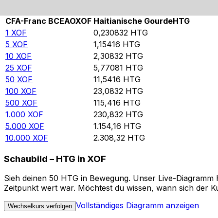
Rate information of XOF/HTG currency pair
CFA-Franc BCEAO
XOF
Haitianische Gourde
HTG
1
XOF
0,230832
HTG
5
XOF
1,15416
HTG
10
XOF
2,30832
HTG
25
XOF
5,77081
HTG
50
XOF
11,5416
HTG
100
XOF
23,0832
HTG
500
XOF
115,416
HTG
1.000
XOF
230,832
HTG
5.000
XOF
1.154,16
HTG
10.000
XOF
2.308,32
HTG
Schaubild – HTG in XOF
Sieh deinen 50 HTG in Bewegung. Unser Live-Diagramm HTG
Zeitpunkt wert war. Möchtest du wissen, wann sich der Ku
Vollständiges Diagramm anzeigen
Wechselkurs verfolgen