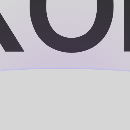
nen
nen