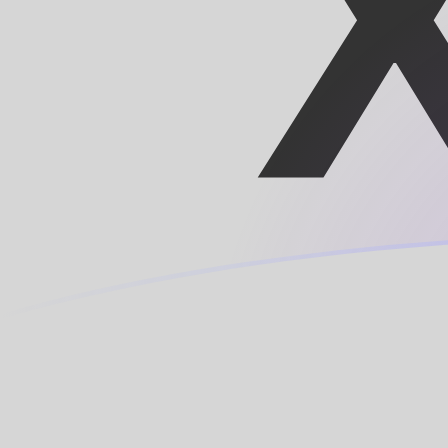
HTG zu XOF heutige Wechselkurse
Von Haitianische Gourde in CFA-Franc BCEAO umrech
Rate information of HTG/XOF currency pair
Haitianische Gourde
HTG
CFA-Franc BCEAO
XOF
1
HTG
4,33215
XOF
5
HTG
21,6607
XOF
10
HTG
43,3215
XOF
25
HTG
108,304
XOF
50
HTG
216,607
XOF
100
HTG
433,215
XOF
500
HTG
2.166,07
XOF
1.000
HTG
4.332,15
XOF
5.000
HTG
21.660,7
XOF
10.000
HTG
43.321,5
XOF
Von CFA-Franc BCEAO in Haitianische Gourde umrech