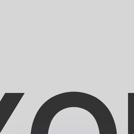
Wir schlagen Konkurrenzkurse.
ies dient nur zu Informationszwecken. Diesen Kurs erhalt
annst?