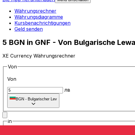
Währungsrechner
Währungsdiagramme
Kursbenachrichtigungen
Geld senden
5 BGN in GNF - Von Bulgarische Lew
XE Currency Währungsrechner
Von
Von
лв
BGN
-
Bulgarischer Lev
in
in