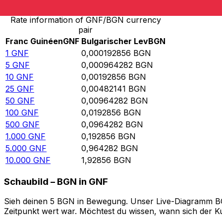
Rate information of GNF/BGN currency
pair
Franc Guinéen
GNF
Bulgarischer Lev
BGN
1
GNF
0,000192856
BGN
5
GNF
0,000964282
BGN
10
GNF
0,00192856
BGN
25
GNF
0,00482141
BGN
50
GNF
0,00964282
BGN
100
GNF
0,0192856
BGN
500
GNF
0,0964282
BGN
1.000
GNF
0,192856
BGN
5.000
GNF
0,964282
BGN
10.000
GNF
1,92856
BGN
Schaubild – BGN in GNF
Sieh deinen 5 BGN in Bewegung. Unser Live-Diagramm BGN 
Zeitpunkt wert war. Möchtest du wissen, wann sich der Ku