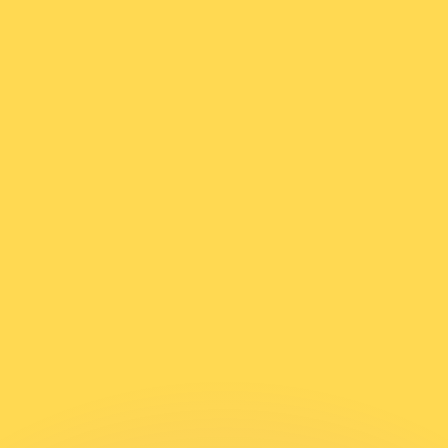
Wir schlagen Konkurrenzkurse.
ies dient nur zu Informationszwecken. Diesen Kurs erhalt
annst?