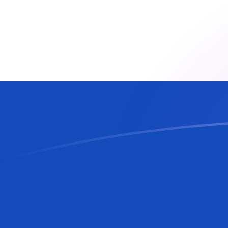
CZK zu PYG heutige Wechselkurse
Von Tschechische Krone in Paraguayischer Guaraní 
Rate information of CZK/PYG currency pair
Tschechische Krone
CZK
Paraguayischer Guaraní
PYG
1
CZK
283,403
PYG
5
CZK
1.417,01
PYG
10
CZK
2.834,03
PYG
25
CZK
7.085,07
PYG
50
CZK
14.170,1
PYG
100
CZK
28.340,3
PYG
500
CZK
141.701
PYG
1.000
CZK
283.403
PYG
5.000
CZK
1.417.010
PYG
10.000
CZK
2.834.030
PYG
Von Paraguayischer Guaraní in Tschechische Krone 