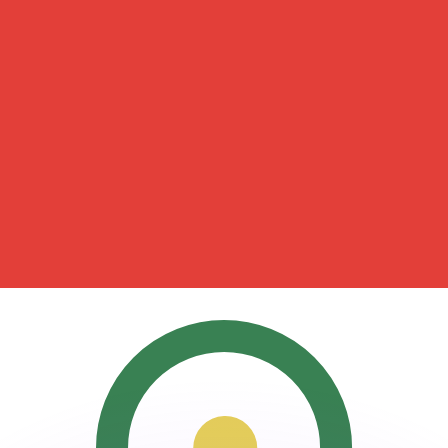
Wir schlagen Konkurrenzkurse.
ies dient nur zu Informationszwecken. Diesen Kurs erhalt
annst?