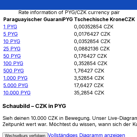
Rate information of PYG/CZK currency pair
Paraguayischer Guaraní
PYG
Tschechische Krone
CZK
1
PYG
0,00352854
CZK
5
PYG
0,0176427
CZK
10
PYG
0,0352854
CZK
25
PYG
0,0882136
CZK
50
PYG
0,176427
CZK
100
PYG
0,352854
CZK
500
PYG
1,76427
CZK
1.000
PYG
3,52854
CZK
5.000
PYG
17,6427
CZK
10.000
PYG
35,2854
CZK
Schaubild – CZK in PYG
Sieh deinen 10.000 CZK in Bewegung. Unser Live-Diagramm
Zeitpunkt wert war. Möchtest du wissen, wann sich der Ku
Vollständiges Diagramm anzeigen
Wechselkurs verfolgen