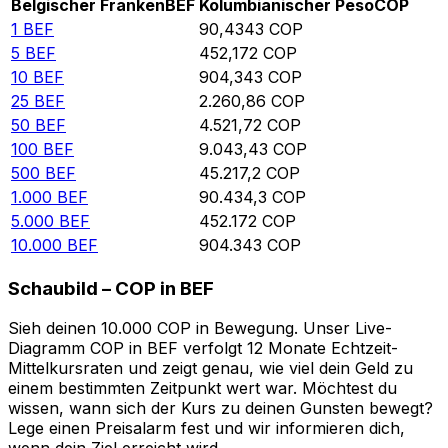
Belgischer Franken
BEF
Kolumbianischer Peso
COP
1
BEF
90,4343
COP
5
BEF
452,172
COP
10
BEF
904,343
COP
25
BEF
2.260,86
COP
50
BEF
4.521,72
COP
100
BEF
9.043,43
COP
500
BEF
45.217,2
COP
1.000
BEF
90.434,3
COP
5.000
BEF
452.172
COP
10.000
BEF
904.343
COP
Schaubild – COP in BEF
Sieh deinen 10.000 COP in Bewegung. Unser Live-
Diagramm COP in BEF verfolgt 12 Monate Echtzeit-
Mittelkursraten und zeigt genau, wie viel dein Geld zu
einem bestimmten Zeitpunkt wert war. Möchtest du
wissen, wann sich der Kurs zu deinen Gunsten bewegt?
Lege einen Preisalarm fest und wir informieren dich,