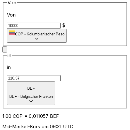
Von
Von
$
COP
-
Kolumbianischer Peso
in
in
BEF
BEF
-
Belgischer Franken
1.00
COP
=
0,
011057
BEF
Mid-Market-Kurs um 09:31 UTC