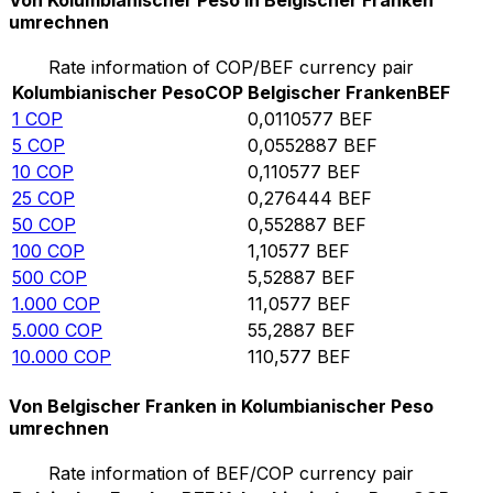
Von Kolumbianischer Peso in Belgischer Franken
umrechnen
Rate information of COP/BEF currency pair
Kolumbianischer Peso
COP
Belgischer Franken
BEF
1
COP
0,0110577
BEF
5
COP
0,0552887
BEF
10
COP
0,110577
BEF
25
COP
0,276444
BEF
50
COP
0,552887
BEF
100
COP
1,10577
BEF
500
COP
5,52887
BEF
1.000
COP
11,0577
BEF
5.000
COP
55,2887
BEF
10.000
COP
110,577
BEF
Von Belgischer Franken in Kolumbianischer Peso
umrechnen
Rate information of BEF/COP currency pair