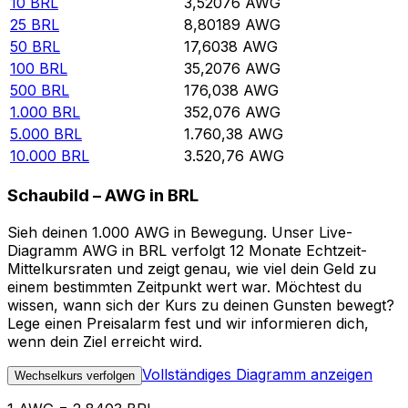
10
BRL
3,52076
AWG
25
BRL
8,80189
AWG
50
BRL
17,6038
AWG
100
BRL
35,2076
AWG
500
BRL
176,038
AWG
1.000
BRL
352,076
AWG
5.000
BRL
1.760,38
AWG
10.000
BRL
3.520,76
AWG
Schaubild – AWG in BRL
Sieh deinen 1.000 AWG in Bewegung. Unser Live-
Diagramm AWG in BRL verfolgt 12 Monate Echtzeit-
Mittelkursraten und zeigt genau, wie viel dein Geld zu
einem bestimmten Zeitpunkt wert war. Möchtest du
wissen, wann sich der Kurs zu deinen Gunsten bewegt?
Lege einen Preisalarm fest und wir informieren dich,
wenn dein Ziel erreicht wird.
Vollständiges Diagramm anzeigen
Wechselkurs verfolgen