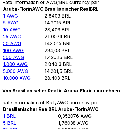
Rate information of AWG/BRL currency pair
Aruba-Florin
AWG
Brasilianischer Real
BRL
1
AWG
2,8403
BRL
5
AWG
14,2015
BRL
10
AWG
28,403
BRL
25
AWG
71,0074
BRL
50
AWG
142,015
BRL
100
AWG
284,03
BRL
500
AWG
1.420,15
BRL
1.000
AWG
2.840,3
BRL
5.000
AWG
14.201,5
BRL
10.000
AWG
28.403
BRL
Von Brasilianischer Real in Aruba-Florin umrechnen
Rate information of BRL/AWG currency pair
Brasilianischer Real
BRL
Aruba-Florin
AWG
1
BRL
0,352076
AWG
5
BRL
1,76038
AWG