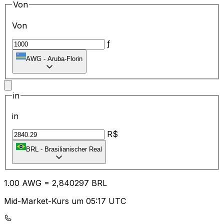
Von
Von
ƒ
AWG
-
Aruba-Florin
in
in
R$
BRL
-
Brasilianischer Real
1.00
AWG
=
2,
840297
BRL
Mid-Market-Kurs um 05:17 UTC