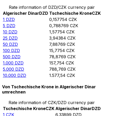
Rate information of DZD/CZK currency pair
Algerischer Dinar
DZD
Tschechische Krone
CZK
1
DZD
0,157754
CZK
5
DZD
0,788769
CZK
10
DZD
1,57754
CZK
25
DZD
3,94384
CZK
50
DZD
7,88769
CZK
100
DZD
15,7754
CZK
500
DZD
78,8769
CZK
1.000
DZD
157,754
CZK
5.000
DZD
788,769
CZK
10.000
DZD
1.577,54
CZK
Von Tschechische Krone in Algerischer Dinar
umrechnen
Rate information of CZK/DZD currency pair
Tschechische Krone
CZK
Algerischer Dinar
DZD
1
CZK
6,33899
DZD