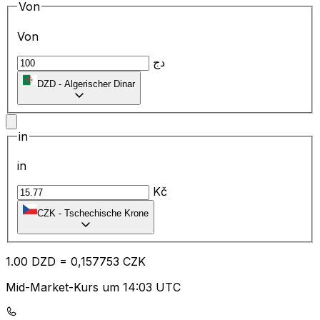
Von
Von
دج
DZD
-
Algerischer Dinar
in
in
Kč
CZK
-
Tschechische Krone
1.00
DZD
=
0,
157753
CZK
Mid-Market-Kurs um 14:03 UTC