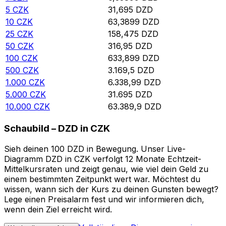
5
CZK
31,695
DZD
10
CZK
63,3899
DZD
25
CZK
158,475
DZD
50
CZK
316,95
DZD
100
CZK
633,899
DZD
500
CZK
3.169,5
DZD
1.000
CZK
6.338,99
DZD
5.000
CZK
31.695
DZD
10.000
CZK
63.389,9
DZD
Schaubild – DZD in CZK
Sieh deinen 100 DZD in Bewegung. Unser Live-
Diagramm DZD in CZK verfolgt 12 Monate Echtzeit-
Mittelkursraten und zeigt genau, wie viel dein Geld zu
einem bestimmten Zeitpunkt wert war. Möchtest du
wissen, wann sich der Kurs zu deinen Gunsten bewegt?
Lege einen Preisalarm fest und wir informieren dich,
wenn dein Ziel erreicht wird.