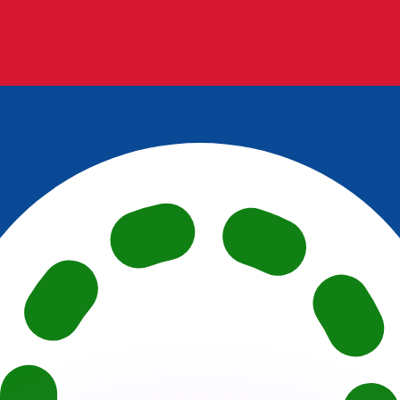
Wir schlagen Konkurrenzkurse.
ies dient nur zu Informationszwecken. Diesen Kurs erhalt
annst?