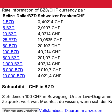
Rate information of BZD/CHF currency pair
Belize-Dollar
BZD
Schweizer Franken
CHF
1
BZD
0,40214
CHF
5
BZD
2,0107
CHF
10
BZD
4,0214
CHF
25
BZD
10,0535
CHF
50
BZD
20,107
CHF
100
BZD
40,214
CHF
500
BZD
201,07
CHF
1.000
BZD
402,14
CHF
5.000
BZD
2.010,7
CHF
10.000
BZD
4.021,4
CHF
Schaubild – CHF in BZD
Sieh deinen 100 CHF in Bewegung. Unser Live-Diagramm CH
Zeitpunkt wert war. Möchtest du wissen, wann sich der Ku
Vollständiges Diagramm anzeigen
Wechselkurs verfolgen