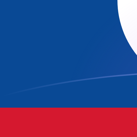
CHF zu BZD heutige Wechselkurse
Von Schweizer Franken in Belize-Dollar umrechnen
Rate information of CHF/BZD currency
pair
Schweizer Franken
CHF
Belize-Dollar
BZD
1
CHF
2,4867
BZD
5
CHF
12,4335
BZD
10
CHF
24,867
BZD
25
CHF
62,1674
BZD
50
CHF
124,335
BZD
100
CHF
248,67
BZD
500
CHF
1.243,35
BZD
1.000
CHF
2.486,7
BZD
5.000
CHF
12.433,5
BZD
10.000
CHF
24.867
BZD
Von Belize-Dollar in Schweizer Franken umrechnen