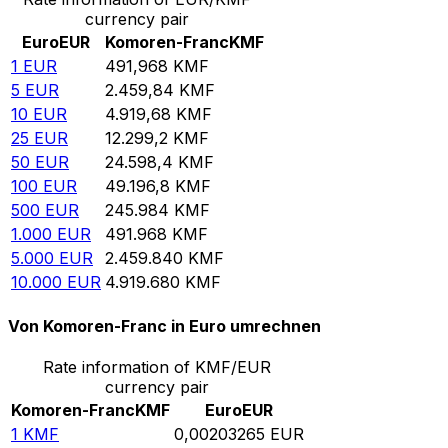
currency pair
Euro
EUR
Komoren-Franc
KMF
1
EUR
491,968
KMF
5
EUR
2.459,84
KMF
10
EUR
4.919,68
KMF
25
EUR
12.299,2
KMF
50
EUR
24.598,4
KMF
100
EUR
49.196,8
KMF
500
EUR
245.984
KMF
1.000
EUR
491.968
KMF
5.000
EUR
2.459.840
KMF
10.000
EUR
4.919.680
KMF
Von Komoren-Franc in Euro umrechnen
Rate information of KMF/EUR
currency pair
Komoren-Franc
KMF
Euro
EUR
1
KMF
0,00203265
EUR