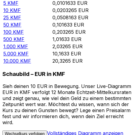
5
KMF
0,0101633
EUR
10
KMF
0,0203265
EUR
25
KMF
0,0508163
EUR
50
KMF
0,101633
EUR
100
KMF
0,203265
EUR
500
KMF
1,01633
EUR
1.000
KMF
2,03265
EUR
5.000
KMF
10,1633
EUR
10.000
KMF
20,3265
EUR
Schaubild – EUR in KMF
Sieh deinen 10 EUR in Bewegung. Unser Live-Diagramm
EUR in KMF verfolgt 12 Monate Echtzeit-Mittelkursraten
und zeigt genau, wie viel dein Geld zu einem bestimmten
Zeitpunkt wert war. Möchtest du wissen, wann sich der
Kurs zu deinen Gunsten bewegt? Lege einen Preisalarm
fest und wir informieren dich, wenn dein Ziel erreicht
wird.
Vollständiges Diagramm anzeigen
Wechselkurs verfolgen