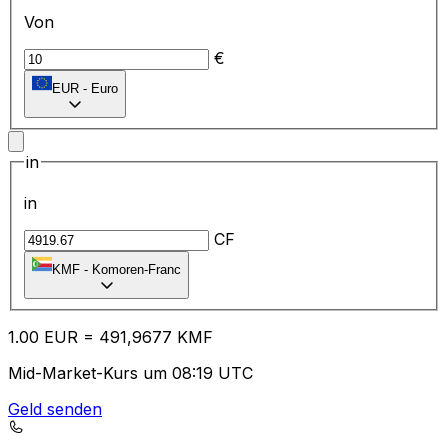
Von
€
EUR
-
Euro
in
in
CF
KMF
-
Komoren-Franc
1.00
EUR
=
49
1,9677
KMF
Mid-Market-Kurs um 08:19 UTC
Geld senden