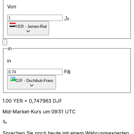
Von
﷼
YER
-
Jemen-Rial
in
in
Fdj
DJF
-
Dschibuti-Franc
1.00
YER
=
0,
747963
DJF
Mid-Market-Kurs um 09:51 UTC
Sprechen Sie noch heute mit einem Währungsexperten.