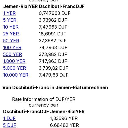
Jemen-Rial
YER
Dschibuti-Franc
DJF
1
YER
0,747963
DJF
5
YER
3,73982
DJF
10
YER
7,47963
DJF
25
YER
18,6991
DJF
50
YER
37,3982
DJF
100
YER
74,7963
DJF
500
YER
373,982
DJF
1.000
YER
747,963
DJF
5.000
YER
3.739,82
DJF
10.000
YER
7.479,63
DJF
Von Dschibuti-Franc in Jemen-Rial umrechnen
Rate information of DJF/YER
currency pair
Dschibuti-Franc
DJF
Jemen-Rial
YER
1
DJF
1,33696
YER
5
DJF
6,68482
YER