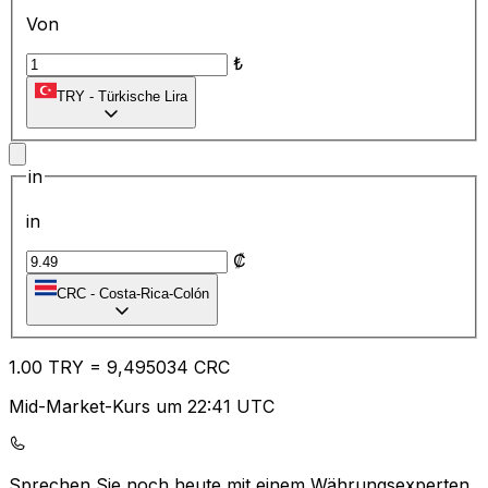
Von
₺
TRY
-
Türkische Lira
in
in
₡
CRC
-
Costa-Rica-Colón
1.00
TRY
=
9,
495034
CRC
Mid-Market-Kurs um 22:41 UTC
Sprechen Sie noch heute mit einem Währungsexperten.