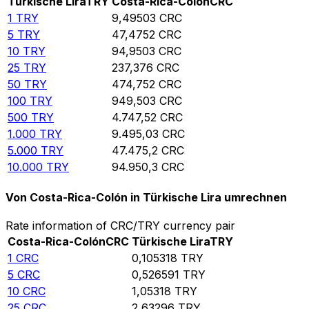
Türkische Lira
TRY
Costa-Rica-Colón
CRC
1
TRY
9,49503
CRC
5
TRY
47,4752
CRC
10
TRY
94,9503
CRC
25
TRY
237,376
CRC
50
TRY
474,752
CRC
100
TRY
949,503
CRC
500
TRY
4.747,52
CRC
1.000
TRY
9.495,03
CRC
5.000
TRY
47.475,2
CRC
10.000
TRY
94.950,3
CRC
Von Costa-Rica-Colón in Türkische Lira umrechnen
Rate information of CRC/TRY currency pair
Costa-Rica-Colón
CRC
Türkische Lira
TRY
1
CRC
0,105318
TRY
5
CRC
0,526591
TRY
10
CRC
1,05318
TRY
25
CRC
2,63296
TRY