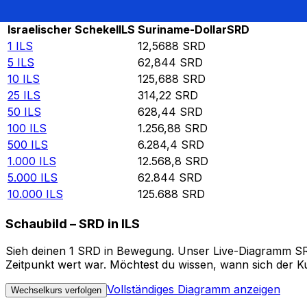
Rate information of ILS/SRD currency pair
Israelischer Schekel
ILS
Suriname-Dollar
SRD
1
ILS
12,5688
SRD
5
ILS
62,844
SRD
10
ILS
125,688
SRD
25
ILS
314,22
SRD
50
ILS
628,44
SRD
100
ILS
1.256,88
SRD
500
ILS
6.284,4
SRD
1.000
ILS
12.568,8
SRD
5.000
ILS
62.844
SRD
10.000
ILS
125.688
SRD
Schaubild – SRD in ILS
Sieh deinen 1 SRD in Bewegung. Unser Live-Diagramm SRD 
Zeitpunkt wert war. Möchtest du wissen, wann sich der Ku
Vollständiges Diagramm anzeigen
Wechselkurs verfolgen