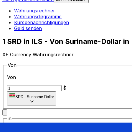
Währungsrechner
Währungsdiagramme
Kursbenachrichtigungen
Geld senden
1 SRD in ILS - Von Suriname-Dollar i
XE Currency Währungsrechner
Von
Von
$
SRD
-
Suriname-Dollar
in
in