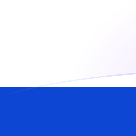
SRD zu ILS heutige Wechselkurse
Von Suriname-Dollar in Israelischer Schekel umrechne
Rate information of SRD/ILS currency pair
Suriname-Dollar
SRD
Israelischer Schekel
ILS
1
SRD
0,0795621
ILS
5
SRD
0,397811
ILS
10
SRD
0,795621
ILS
25
SRD
1,98905
ILS
50
SRD
3,97811
ILS
100
SRD
7,95621
ILS
500
SRD
39,7811
ILS
1.000
SRD
79,5621
ILS
5.000
SRD
397,811
ILS
10.000
SRD
795,621
ILS
Von Israelischer Schekel in Suriname-Dollar umrechne