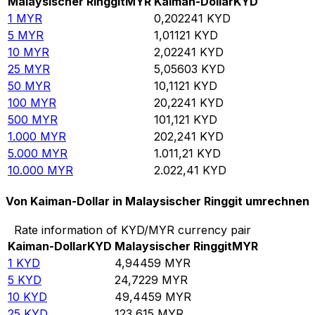
Malaysischer Ringgit
MYR
Kaiman-Dollar
KYD
1
MYR
0,202241
KYD
5
MYR
1,01121
KYD
10
MYR
2,02241
KYD
25
MYR
5,05603
KYD
50
MYR
10,1121
KYD
100
MYR
20,2241
KYD
500
MYR
101,121
KYD
1.000
MYR
202,241
KYD
5.000
MYR
1.011,21
KYD
10.000
MYR
2.022,41
KYD
Von Kaiman-Dollar in Malaysischer Ringgit umrechnen
Rate information of KYD/MYR currency pair
Kaiman-Dollar
KYD
Malaysischer Ringgit
MYR
1
KYD
4,94459
MYR
5
KYD
24,7229
MYR
10
KYD
49,4459
MYR
25
KYD
123,615
MYR