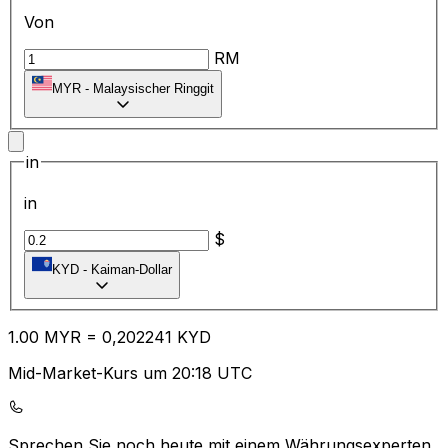
Von
RM
MYR
-
Malaysischer Ringgit
in
in
$
KYD
-
Kaiman-Dollar
1.00
MYR
=
0,
202241
KYD
Mid-Market-Kurs um 20:18 UTC
Sprechen Sie noch heute mit einem Währungsexperten.