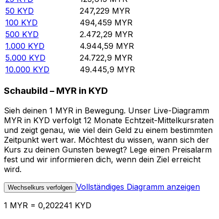
50
KYD
247,229
MYR
100
KYD
494,459
MYR
500
KYD
2.472,29
MYR
1.000
KYD
4.944,59
MYR
5.000
KYD
24.722,9
MYR
10.000
KYD
49.445,9
MYR
Schaubild – MYR in KYD
Sieh deinen 1 MYR in Bewegung. Unser Live-Diagramm
MYR in KYD verfolgt 12 Monate Echtzeit-Mittelkursraten
und zeigt genau, wie viel dein Geld zu einem bestimmten
Zeitpunkt wert war. Möchtest du wissen, wann sich der
Kurs zu deinen Gunsten bewegt? Lege einen Preisalarm
fest und wir informieren dich, wenn dein Ziel erreicht
wird.
Vollständiges Diagramm anzeigen
Wechselkurs verfolgen
1 MYR = 0,202241 KYD