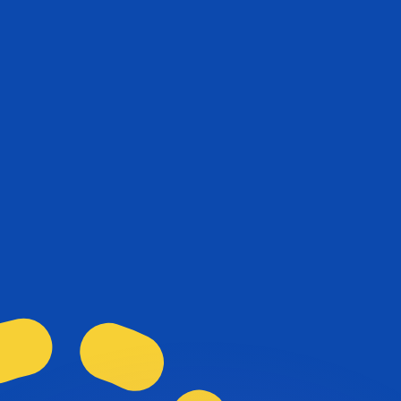
Wir schlagen Konkurrenzkurse.
ies dient nur zu Informationszwecken. Diesen Kurs erhalt
annst?