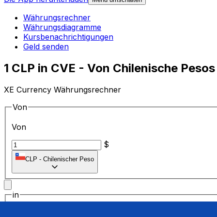
Währungsrechner
Währungsdiagramme
Kursbenachrichtigungen
Geld senden
1 CLP in CVE - Von Chilenische Pes
XE Currency Währungsrechner
Von
Von
$
CLP
-
Chilenischer Peso
in
in