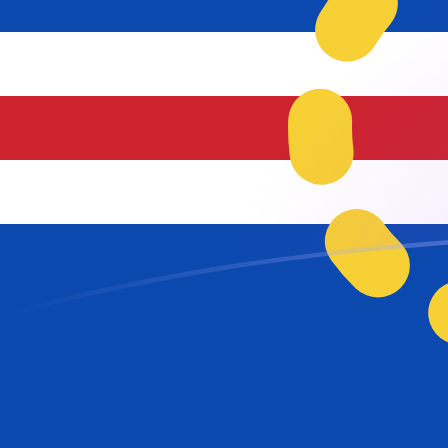
CLP zu CVE heutige Wechselkurse
Von Chilenischer Peso in Kap-Verde-Escudo umrechne
Rate information of CLP/CVE currency pair
Chilenischer Peso
CLP
Kap-Verde-Escudo
CVE
1
CLP
0,104558
CVE
5
CLP
0,522789
CVE
10
CLP
1,04558
CVE
25
CLP
2,61394
CVE
50
CLP
5,22789
CVE
100
CLP
10,4558
CVE
500
CLP
52,2789
CVE
1.000
CLP
104,558
CVE
5.000
CLP
522,789
CVE
10.000
CLP
1.045,58
CVE
Von Kap-Verde-Escudo in Chilenischer Peso umrechne