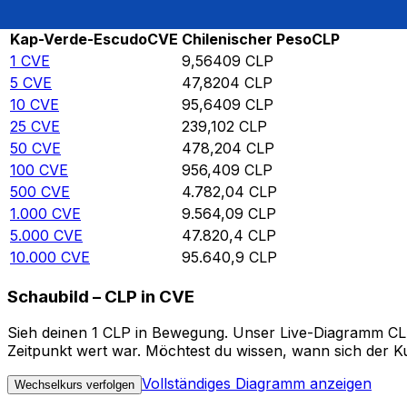
Rate information of CVE/CLP currency pair
Kap-Verde-Escudo
CVE
Chilenischer Peso
CLP
1
CVE
9,56409
CLP
5
CVE
47,8204
CLP
10
CVE
95,6409
CLP
25
CVE
239,102
CLP
50
CVE
478,204
CLP
100
CVE
956,409
CLP
500
CVE
4.782,04
CLP
1.000
CVE
9.564,09
CLP
5.000
CVE
47.820,4
CLP
10.000
CVE
95.640,9
CLP
Schaubild – CLP in CVE
Sieh deinen 1 CLP in Bewegung. Unser Live-Diagramm CLP 
Zeitpunkt wert war. Möchtest du wissen, wann sich der Ku
Vollständiges Diagramm anzeigen
Wechselkurs verfolgen