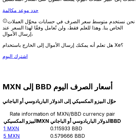
حدد موعد مكالمة
نحن نستخدم متوسط سعر الصرف في حسابات محوِّل العملات
الخاص بنا. وهذا للعلم فقط، ولن تُعامل وفقًا لهذا السعر عند
إرسال الأموال،
هل تعلم أنه يمكنك إرسال الأموال إلى الخارج باستخدام Xe؟
اشترك اليوم
MXN إلى BBD أسعار الصرف اليوم
حوِّل البيزو المكسيكي إلى الدولار الباربادوسي أو الباجاني
Rate information of MXN/BBD currency pair
BBD
الدولار الباربادوسي أو الباجاني
MXN
البيزو المكسيكي
1
MXN
0.115933
BBD
5
MXN
0.579666
BBD