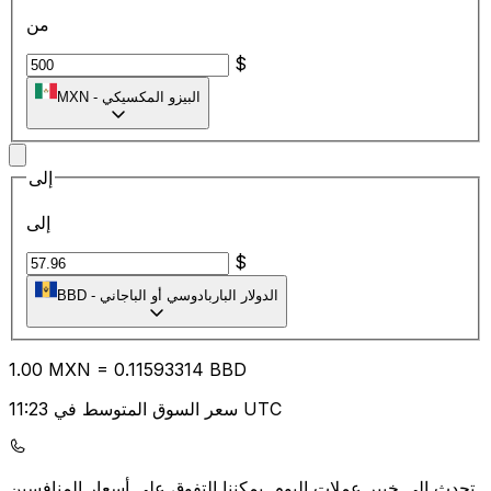
من
$
البيزو المكسيكي
-
MXN
إلى
إلى
$
الدولار الباربادوسي أو الباجاني
-
BBD
1.00
MXN
=
0.11
593314
BBD
سعر السوق المتوسط في 11:23 UTC
يمكننا التفوق على أسعار المنافسين.
تحدث إلى خبير عملات اليوم.