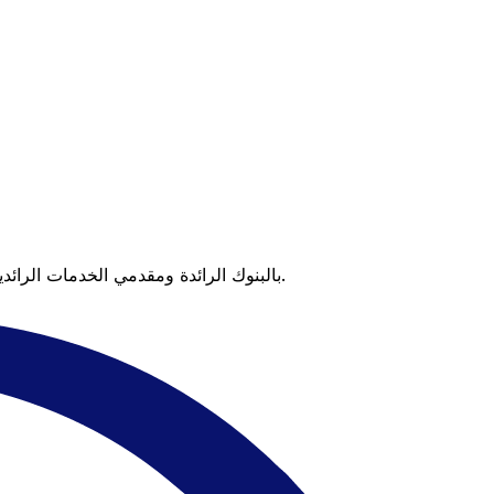
عندما تقارن Xe بالبنوك الرائدة ومقدمي الخدمات الرائدين، يتضح لك الفرق. تعني الأسعار التي تتفوق على أسعار البنوك وعدم وجود رسوم خفية قيمة أكبر على كل عملية تحويل.