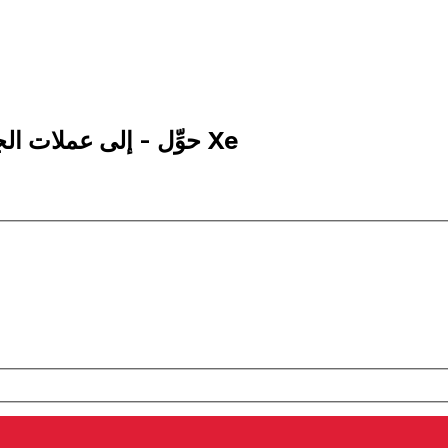
50 ANG إلى IQD | حوِّل - إلى عملات الجيلدر الهولندي | إكس إي Xe