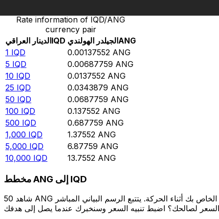
Rate information of IQD/ANG
currency pair
ANG
الجيلدر الهولندي
IQD
الدينار العراقي
1
IQD
0.00137552
ANG
5
IQD
0.00687759
ANG
10
IQD
0.0137552
ANG
25
IQD
0.0343879
ANG
50
IQD
0.0687759
ANG
100
IQD
0.137552
ANG
500
IQD
0.687759
ANG
1,000
IQD
1.37552
ANG
5,000
IQD
6.87759
ANG
10,000
IQD
13.7552
ANG
مخطط ANG إلى IQD
شاهد 50 ANG الخاص بك أثناء الحركة. يتتبع الرسم البياني المباشر ANG إلى IQD الخاص بنا على مدار 12 شهرًا من أسعار السوق في الوقت الحقيقي، ويوضح بالضبط قيمة أموالك في أي وقت. هل تريد