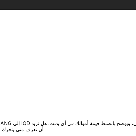
أن تعرف متى يتحرك السعر لصالحك؟ اضبط تنبيه السعر وسنخبرك عندما يصل إلى هدفك.